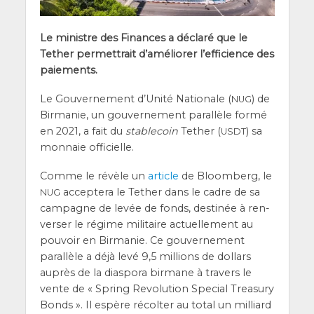
Le ministre des Finances a décla­ré que le
Tether per­met­trait d’a­mé­lio­rer l’ef­fi­cience des
paiements.
Le Gou­ver­ne­ment d’U­ni­té Natio­nale (
) de
NUG
Bir­ma­nie, un gou­ver­ne­ment paral­lèle for­mé
en 2021, a fait du
sta­ble­coin
Tether (
) sa
USDT
mon­naie officielle.
Comme le révèle un
article
de Bloom­berg, le
accep­te­ra le Tether dans le cadre de sa
NUG
cam­pagne de levée de fonds, des­ti­née à ren­
ver­ser le régime mili­taire actuel­le­ment au
pou­voir en Bir­ma­nie. Ce gou­ver­ne­ment
paral­lèle a déjà levé 9,5 mil­lions de dol­lars
auprès de la dia­spo­ra bir­mane à tra­vers le
vente de « Spring Revo­lu­tion Spe­cial Trea­su­ry
Bonds ». Il espère récol­ter au total un mil­liard