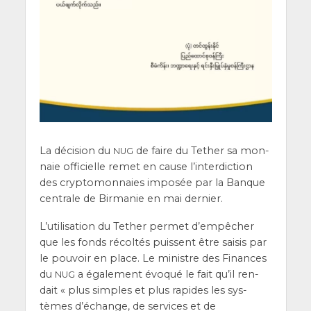
La déci­sion du
de faire du Tether sa mon­
NUG
naie offi­cielle remet en cause l’in­ter­dic­tion
des cryp­to­mon­naies impo­sée par la Banque
cen­trale de Bir­ma­nie en mai dernier.
L’u­ti­li­sa­tion du Tether per­met d’empêcher
que les fonds récol­tés puissent être sai­sis par
le pou­voir en place. Le ministre des Finances
du
a éga­le­ment évo­qué le fait qu’il ren­
NUG
dait « plus simples et plus rapides les sys­
tèmes d’é­change, de ser­vices et de