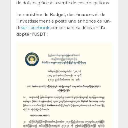
de dol­lars grâce à la vente de ces obligations.
Le minis­tère du Bud­get, des Finances et de
l’In­ves­tis­se­ment a pos­té une annonce ce lun­
di
sur Face­book
concer­nant sa déci­sion d’a­
dop­ter l’USDT :