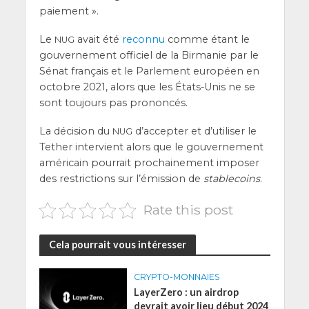
paiement ».
Le
avait été
recon­nu
comme étant le
NUG
gou­ver­ne­ment offi­ciel de la Bir­ma­nie par le
Sénat fran­çais et le Par­le­ment euro­péen en
octobre 2021, alors que les États-Unis ne se
sont tou­jours pas prononcés.
La déci­sion du
d’ac­cep­ter et d’u­ti­li­ser le
NUG
Tether inter­vient alors que le gou­ver­ne­ment
amé­ri­cain pour­rait pro­chai­ne­ment impo­ser
des res­tric­tions sur l’é­mis­sion de
sta­ble­coins
.
Rate this post
Cela pourrait vous intéresser
CRYPTO-MONNAIES
LayerZero : un airdrop
devrait avoir lieu début 2024