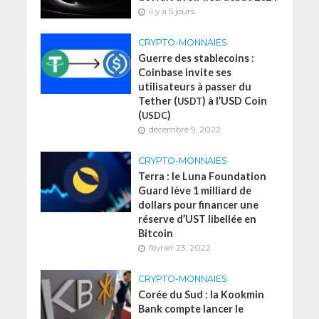
il y a 5 jours
CRYPTO-MONNAIES
Guerre des stablecoins :
Coinbase invite ses
utilisateurs à passer du
Tether (
) à l’USD Coin
USDT
(
)
USDC
décembre 9, 2022
CRYPTO-MONNAIES
Terra : le Luna Foundation
Guard lève 1 milliard de
dollars pour financer une
réserve d’UST libellée en
Bitcoin
février 23, 2022
CRYPTO-MONNAIES
Corée du Sud : la Kookmin
Bank compte lancer le