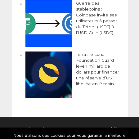
Guerre des
stablecoins :
Coinbase invite ses
utilisateurs à passer
du Tether (
) à
USDT
l’USD Coin (
)
USDC
Terra : le Luna
Foundation Guard
lève 1 milliard de
dollars pour financer
une réserve d’UST
libellée en Bitcoin
Men­tions Légales
/
Clause de non-responsabilité
Nous utilisons des cookies pour vous garantir la meilleure