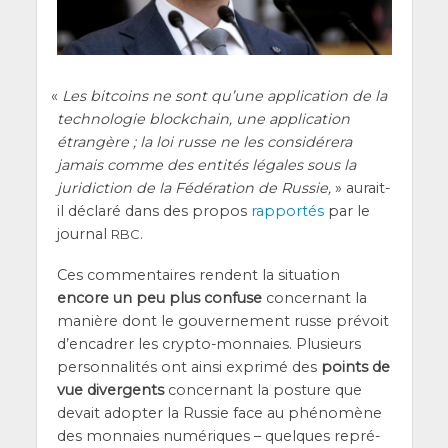
«
Les bit­coins ne sont qu’une appli­ca­tion de la
tech­no­lo­gie blo­ck­chain, une appli­ca­tion
étran­gère ; la loi russe ne les consi­dé­re­ra
jamais comme des enti­tés légales sous la
ju
ridic­tion de la Fédé­ra­tion de Rus­sie,
» aurait-
il décla­ré dans des pro­pos
rap­por­tés
par le
jour­nal
.
RBC
Ces com­men­taires rendent la situa­tion
encore un peu plus confuse
concer­nant la
manière dont le gou­ver­ne­ment russe pré­voit
d’en­ca­drer les cryp­to-mon­naies. Plu­sieurs
per­son­na­li­tés ont ain­si expri­mé des
points de
vue diver­gents
concer­nant la pos­ture que
devait adop­ter la Rus­sie face au phé­no­mène
des mon­naies numé­riques – quelques repré­