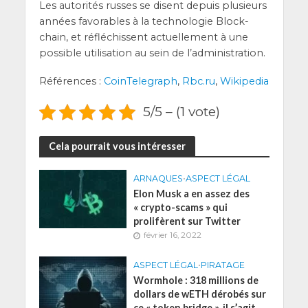
Les auto­ri­tés russes se disent depuis plu­sieurs
années favo­rables à la tech­no­lo­gie Blo­ck­
chain, et réflé­chissent actuel­le­ment à une
pos­sible uti­li­sa­tion au sein de l’administration.
Réfé­rences :
Coin­Te­le­graph
,
Rbc.ru
,
Wiki­pe­dia
5/5 – (1 vote)
Cela pourrait vous intéresser
ARNAQUES
•
ASPECT LÉGAL
Elon Musk a en assez des
« crypto-scams » qui
prolifèrent sur Twitter
février 16, 2022
ASPECT LÉGAL
•
PIRATAGE
Wormhole : 318 millions de
dollars de wETH dérobés sur
ce « token bridge », il s’agit