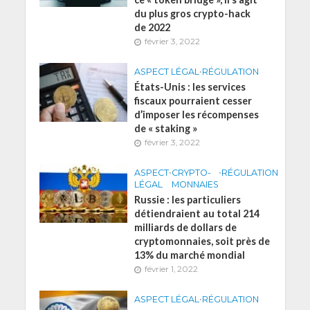
du plus gros crypto-hack
de 2022
février 3, 2022
ASPECT LÉGAL
•
RÉGULATION
États-Unis : les services
fiscaux pourraient cesser
d’imposer les récompenses
de « staking »
février 3, 2022
ASPECT
•
CRYPTO-
•
RÉGULATION
LÉGAL
MONNAIES
Russie : les particuliers
détiendraient au total 214
milliards de dollars de
cryptomonnaies, soit près de
13% du marché mondial
février 1, 2022
ASPECT LÉGAL
•
RÉGULATION