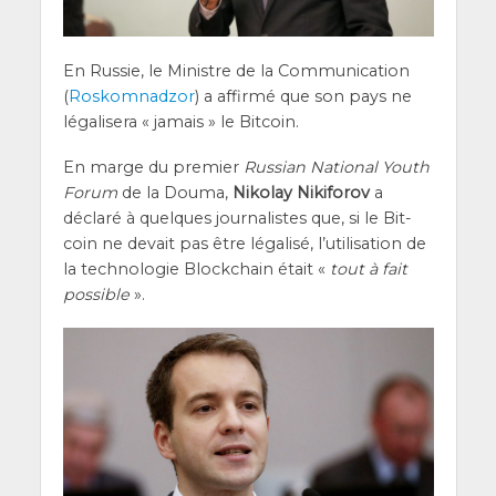
En Rus­sie, le Ministre de la Com­mu­ni­ca­tion
(
Ros­kom­nad­zor
) a affir­mé que son pays ne
léga­li­se­ra « jamais » le Bitcoin.
En marge du pre­mier
Rus­sian Natio­nal Youth
Forum
de la Dou­ma,
Niko­lay Niki­fo­rov
a
décla­ré à quelques jour­na­listes que, si le Bit­
coin ne devait pas être léga­li­sé, l’u­ti­li­sa­tion de
la tech­no­lo­gie Blo­ck­chain était «
tout à fait
pos­sible
».