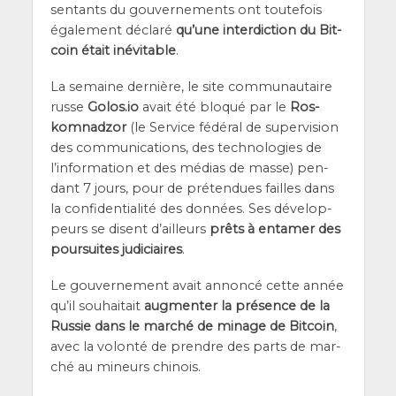
sen­tants du gou­ver­ne­ments ont tou­te­fois
éga­le­ment décla­ré
qu’une inter­dic­tion du Bit­
coin était inévi­table
.
La semaine der­nière, le site com­mu­nau­taire
russe
Golos.io
avait été blo­qué par le
Ros­
kom­nad­zor
(le Ser­vice fédé­ral de super­vi­sion
des com­mu­ni­ca­tions, des tech­no­lo­gies de
l’in­for­ma­tion et des médias de masse) pen­
dant 7 jours, pour de pré­ten­dues failles dans
la confi­den­tia­li­té des don­nées. Ses déve­lop­
peurs se disent d’ailleurs
prêts à enta­mer des
pour­suites judi­ciaires
.
Le gou­ver­ne­ment avait annon­cé cette année
qu’il sou­hai­tait
aug­men­ter la pré­sence de la
Rus­sie dans le mar­ché de minage de Bit­coin
,
avec la volon­té de prendre des parts de mar­
ché au mineurs chinois.