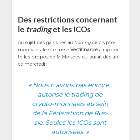
Des restrictions concernant
le
trading
et les ICOs
Au sujet des gains liés au
tra­ding
de cryp­to-
mon­naies, le site russe
Ves­ti­fi­nance
a rap­por­
té les pro­pos de M.Moiseev qui aurait décla­ré
ce mercredi :
«
Nous n’a­vons pas encore
auto­ri­sé le tra­ding de
cryp­to-mon­naies au sein
de la Féda­ra­tiion de Rus­
sie. Seules les ICOs sont
autorisées. »