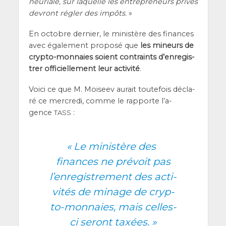
neu­riale, sur laquelle les entre­pre­neurs pri­vés
devront régler des impôts.
»
En octobre der­nier, le minis­tère des finances
avec éga­le­ment pro­po­sé que
les mineurs de
cryp­to-mon­naies soient contraints d’en­re­gis­
trer offi­ciel­le­ment leur acti­vi­té
.
Voi­ci ce que M. Moi­seev aurait tou­te­fois décla­
ré ce mer­cre­di, comme le rap­porte l’a­
gence
:
TASS
«
Le minis­tère des
finances ne pré­voit pas
l’en­re­gis­tre­ment des acti­
vi­tés de minage de cryp­
to-mon­naies, mais celles-
ci seront taxées.
»