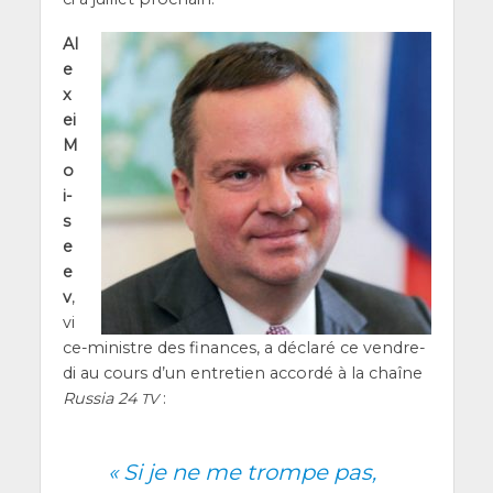
Al
e
x
ei
M
o
i­
s
e
e
v
,
vi
ce-ministre des finances, a décla­ré ce ven­dre­
di au cours d’un entre­tien accor­dé à la chaîne
Rus­sia 24
:
TV
«
Si je ne me trompe pas,