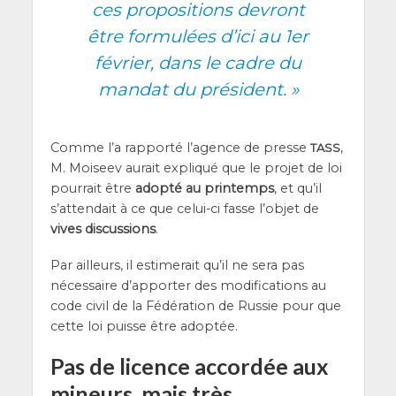
ces pro­po­si­tions devront
être for­mu­lées d’i­ci au 1er
février, dans le cadre du
man­dat du pré­sident.
»
Comme l’a rap­por­té l’a­gence de presse
,
TASS
M. Moi­seev aurait expli­qué que le pro­jet de loi
pour­rait être
adop­té au prin­temps
, et qu’il
s’at­ten­dait à ce que celui-ci fasse l’ob­jet de
vives dis­cus­sions
.
Par ailleurs, il esti­me­rait qu’il ne sera pas
néces­saire d’ap­por­ter des modi­fi­ca­tions au
code civil de la Fédé­ra­tion de Rus­sie pour que
cette loi puisse être adoptée.
Pas de licence accordée aux
mineurs, mais très