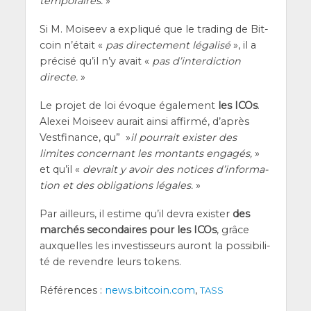
tem­po­raires.
»
Si M. Moi­seev a expli­qué que le tra­ding de Bit­
coin n’é­tait «
pas direc­te­ment léga­li­sé
», il a
pré­ci­sé qu’il n’y avait «
pas d’in­ter­dic­tion
directe.
»
Le pro­jet de loi évoque éga­le­ment
les ICOs
.
Alexei Moi­seev aurait ain­si affir­mé, d’a­près
Vest­fi­nance, qu” »
il pour­rait exis­ter des
limites concer­nant les mon­tants enga­gés,
»
et qu’il «
devrait y avoir des notices d’in­for­ma­
tion et des obli­ga­tions légales.
»
Par ailleurs, il estime qu’il devra exis­ter
des
mar­chés secon­daires pour les ICOs
, grâce
aux­quelles les inves­tis­seurs auront la pos­si­bi­li­
té de revendre leurs tokens.
Réfé­rences :
news.bitcoin.com
,
TASS