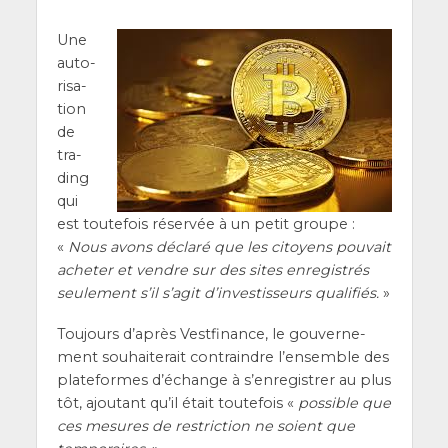
Une
auto­
ri­sa­
tion
de
tra­
ding
qui
est tou­te­fois réser­vée à un petit groupe :
«
Nous avons décla­ré que les citoyens pou­vait
ache­ter et vendre sur des sites enre­gis­trés
seule­ment s’il s’a­git d’in­ves­tis­seurs qua­li­fiés.
»
Tou­jours d’a­près Vest­fi­nance, le gou­ver­ne­
ment sou­hai­te­rait contraindre l’en­semble des
pla­te­formes d’é­change à s’en­re­gis­trer au plus
tôt, ajou­tant qu’il était tou­te­fois «
pos­sible que
ces mesures de res­tric­tion ne soient que