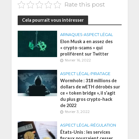
Rate this post
Cela pourrait vous intéresser
ARNAQUES
•
ASPECT LÉGAL
Elon Musk a en assez des
« crypto-scams » qui
prolifèrent sur Twitter
février 16, 2022
ASPECT LÉGAL
•
PIRATAGE
Wormhole : 318 millions de
dollars de wETH dérobés sur
ce « token bridge », il s’agit
du plus gros crypto-hack
de 2022
février 3, 2022
ASPECT LÉGAL
•
RÉGULATION
États-Unis : les services
fiscaux pourraient cesser