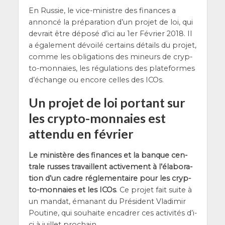
En Rus­sie, le vice-ministre des finances a
annon­cé la pré­pa­ra­tion d’un pro­jet de loi, qui
devrait être dépo­sé d’i­ci au 1er Février 2018. Il
a éga­le­ment dévoi­lé cer­tains détails du pro­jet,
comme les obli­ga­tions des mineurs de cryp­
to-mon­naies, les régu­la­tions des pla­te­formes
d’é­change ou encore celles des ICOs.
Un projet de loi portant sur
les crypto-monnaies est
attendu en février
Le minis­tère des finances et la banque cen­
trale russes tra­vaillent acti­ve­ment à l’é­la­bo­ra­
tion d’un cadre régle­men­taire pour les cryp­
to-mon­naies et les ICOs
. Ce pro­jet fait suite à
un man­dat, éma­nant du Pré­sident Vla­di­mir
Pou­tine, qui sou­haite enca­drer ces acti­vi­tés d’i­
ci à juillet prochain.