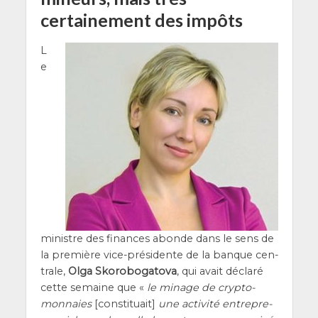
certainement des impôts
L
e
ministre des finances abonde dans le sens de
la pre­mière vice-pré­si­dente de la banque cen­
trale,
Olga Sko­ro­bo­ga­to­va
, qui avait décla­ré
cette semaine que «
le minage de cryp­to-
mon­naies
[consti­tuait]
une acti­vi­té entre­pre­