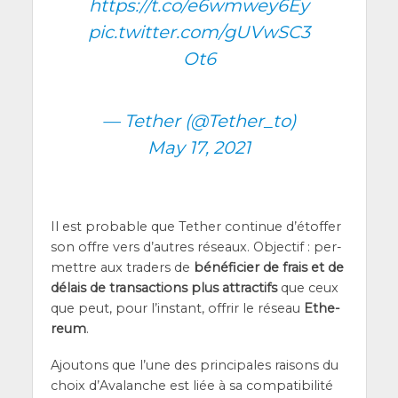
https://t.co/e6wmwey6Ey
pic.twitter.com/gUVwSC3
Ot6
— Tether (@Tether_to)
May 17, 2021
Il est pro­bable que Tether conti­nue d’é­tof­fer
son offre vers d’autres réseaux. Objec­tif : per­
mettre aux tra­ders de
béné­fi­cier de frais et de
délais de tran­sac­tions plus attrac­tifs
que ceux
que peut, pour l’ins­tant, offrir le réseau
Ethe­
reum
.
Ajou­tons que l’une des prin­ci­pales rai­sons du
choix d’A­va­lanche est liée à sa com­pa­ti­bi­li­té