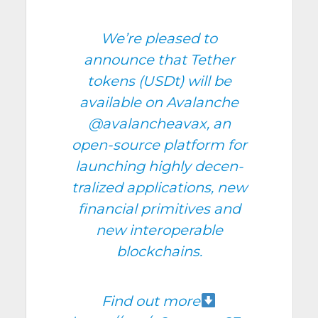
We’re plea­sed to
announce that Tether
tokens (USDt) will be
avai­lable on Ava­lanche
@avalancheavax
, an
open-source plat­form for
laun­ching high­ly decen­
tra­li­zed appli­ca­tions, new
finan­cial pri­mi­tives and
new inter­ope­rable
blockchains.
Find out more