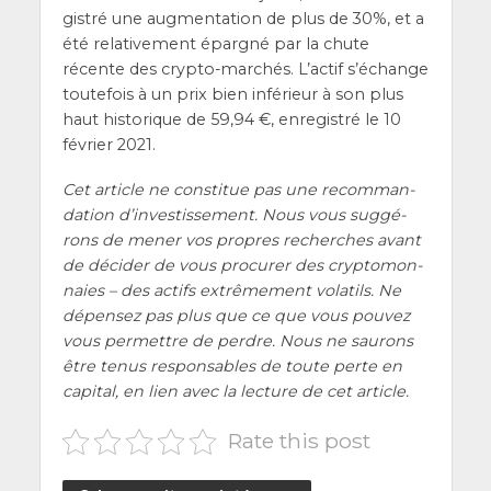
gis­tré une aug­men­ta­tion de plus de 30%, et a
été rela­ti­ve­ment épar­gné par la chute
récente des cryp­to-mar­chés. L’ac­tif s’é­change
tou­te­fois à un prix bien infé­rieur à son plus
haut his­to­rique de 59,94 €, enre­gis­tré le 10
février 2021.
Cet article ne consti­tue pas une recom­man­
da­tion d’investissement. Nous vous sug­gé­
rons de mener vos propres recherches avant
de déci­der de vous pro­cu­rer des cryp­to­mon­
naies – des actifs extrê­me­ment vola­tils. Ne
dépen­sez pas plus que ce que vous pou­vez
vous per­mettre de perdre. Nous ne sau­rons
être tenus res­pon­sables de toute perte en
capi­tal, en lien avec la lec­ture de cet article.
Rate this post