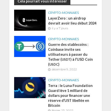
Cela pourrait vous intéresser
CRYPTO-MONNAIES
LayerZero : un airdrop
devrait avoir lieu début 2024
il y a 7 jours
CRYPTO-MONNAIES
Guerre des stablecoins :
Coinbase invite ses
utilisateurs à passer du
Tether (
) à l’USD Coin
USDT
(
)
USDC
décembre 9, 2022
CRYPTO-MONNAIES
Terra : le Luna Foundation
Guard lève 1 milliard de
dollars pour financer une
réserve d’UST libellée en
Bitcoin
février 23, 2022