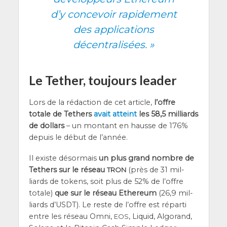
d’y conce­voir rapi­de­ment
des appli­ca­tions
décentralisées. »
Le Tether, toujours leader
Lors de la rédac­tion de cet article,
l’offre
totale de Tethers
avait atteint
les 58,5 mil­liards
de dol­lars
– un mon­tant en hausse de 176%
depuis le début de l’année.
Il existe désor­mais
un plus grand nombre de
Tethers sur le réseau
(près de 31 mil­
TRON
liards de tokens, soit plus de 52% de l’offre
totale)
que sur le réseau Ethe­reum
(26,9 mil­
liards d’USDT). Le reste de l’offre est répar­ti
entre les réseau Omni,
, Liquid, Algo­rand,
EOS