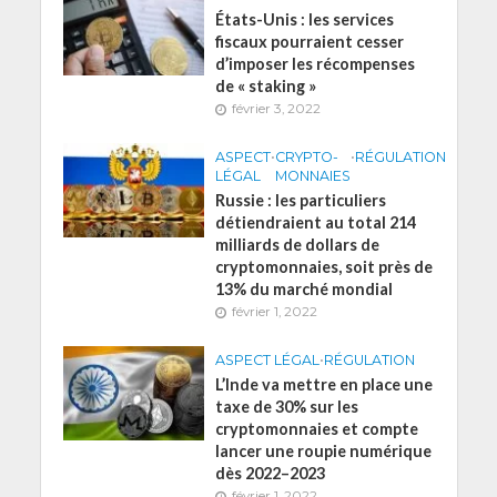
États-Unis : les services
fiscaux pourraient cesser
d’imposer les récompenses
de « staking »
février 3, 2022
ASPECT
•
CRYPTO-
•
RÉGULATION
LÉGAL
MONNAIES
Russie : les particuliers
détiendraient au total 214
milliards de dollars de
cryptomonnaies, soit près de
13% du marché mondial
février 1, 2022
ASPECT LÉGAL
•
RÉGULATION
L’Inde va mettre en place une
taxe de 30% sur les
cryptomonnaies et compte
lancer une roupie numérique
dès 2022–2023
février 1, 2022