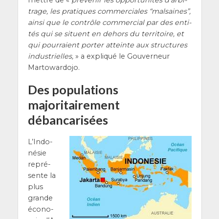
mettre de «
pré­ve­nir les oppor­tu­ni­tés d’ar­bi­
trage, les pra­tiques com­mer­ciales “mal­saines”,
ain­si que le contrôle com­mer­cial par des enti­
tés qui se situent en dehors du ter­ri­toire, et
qui pour­raient por­ter atteinte aux struc­tures
indus­trielles,
» a expli­qué le Gou­ver­neur
Martowardojo.
Des populations
majoritairement
débancarisées
L’In­do­
né­sie
repré­
sente la
plus
grande
éco­no­