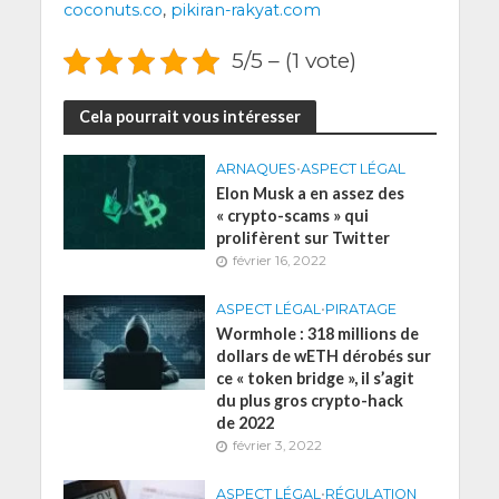
coconuts.co
,
pikiran-rakyat.com
5/5 – (1 vote)
Cela pourrait vous intéresser
ARNAQUES
•
ASPECT LÉGAL
Elon Musk a en assez des
« crypto-scams » qui
prolifèrent sur Twitter
février 16, 2022
ASPECT LÉGAL
•
PIRATAGE
Wormhole : 318 millions de
dollars de wETH dérobés sur
ce « token bridge », il s’agit
du plus gros crypto-hack
de 2022
février 3, 2022
ASPECT LÉGAL
•
RÉGULATION