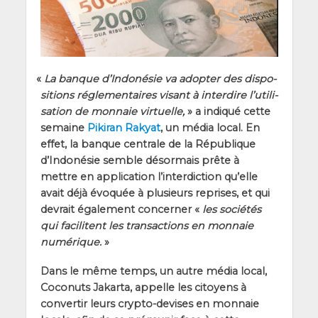
«
La banque d’In­do­né­sie va adop­ter des dis­po­
si­tions régle­men­taires visant à inter­dire l’u­ti­li­
sa­tion de mon­naie vir­tuelle,
» a indi­qué cette
semaine
Piki­ran Rakyat
, un média local. En
effet, la banque cen­trale de la Répu­blique
d’In­do­né­sie semble désor­mais prête à
mettre en appli­ca­tion l’in­ter­dic­tion qu’elle
avait déjà évo­quée à plu­sieurs reprises, et qui
devrait éga­le­ment concer­ner «
les socié­tés
qui faci­litent les tran­sac­tions en mon­naie
numé­rique.
»
Dans le même temps, un autre média local,
Coco­nuts Jakar­ta, appelle les citoyens à
conver­tir leurs cryp­to-devises en mon­naie