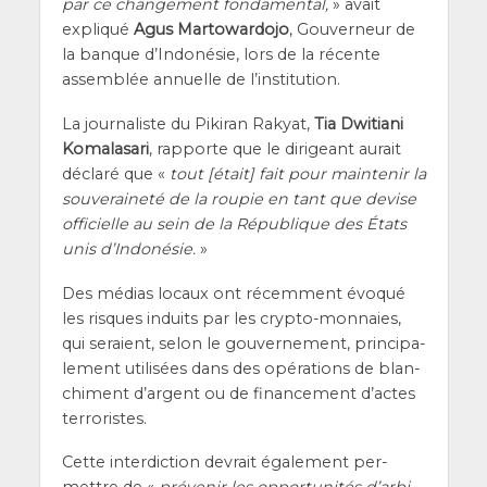
par ce chan­ge­ment fon­da­men­tal,
» avait
expli­qué
Agus Mar­to­war­do­jo
, Gou­ver­neur de
la banque d’In­do­né­sie, lors de la récente
assem­blée annuelle de l’institution.
La jour­na­liste du Piki­ran Rakyat,
Tia Dwi­tia­ni
Koma­la­sa­ri
, rap­porte que le diri­geant aurait
décla­ré que «
tout [était] fait pour main­te­nir la
sou­ve­rai­ne­té de la rou­pie en tant que devise
offi­cielle au sein de la Répu­blique des États
unis d’In­do­né­sie.
»
Des médias locaux ont récem­ment évo­qué
les risques induits par les cryp­to-mon­naies,
qui seraient, selon le gou­ver­ne­ment, prin­ci­pa­
le­ment uti­li­sées dans des opé­ra­tions de blan­
chi­ment d’argent ou de finan­ce­ment d’actes
terroristes.
Cette inter­dic­tion devrait éga­le­ment per­