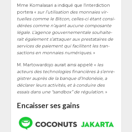
Mme Koma­la­sa­ri a indi­qué que l’in­ter­dic­tion
por­te­ra «
sur l’u­ti­li­sa­tion des mon­naies vir­
tuelles comme le Bit­con, celles-ci étant consi­
dé­rées comme n’ayant aucune com­po­sante
légale. L’a­gence gou­ver­ne­men­tale sou­hai­te­
rait éga­le­ment s’at­ta­quer aux pres­ta­taires de
ser­vices de paie­ment qui faci­litent les tran­
sac­tions en mon­naies numé­riques.
»
M. Mar­to­war­do­jo aurait ain­si appe­lé «
les
acteurs des tech­no­lo­gies finan­cières à s’en­re­
gis­trer auprès de la banque d’In­do­né­sie, a
décla­rer leurs acti­vi­tés, et à conduire des
essais dans une “sand­box” de régu­la­tion.
»
Encaisser ses gains