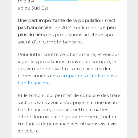
mie d’A­
sie du Sud-Est.
Une part impor­tante de la popu­la­tion n’est
pas ban­ca­ri­sée
: en 2014, seule­ment
un peu
plus du tiers
des popu­la­tions adultes dis­po­
saient d’un compte bancaire.
Pour lut­ter contre ce phé­no­mène, et encou­
ra­ger les popu­la­tions à ouvrir un compte, le
gou­ver­ne­ment avait mis en place ces der­
nières années des
cam­pagnes d’al­pha­bé­ti­sa­
tion finan­cière
.
Et le Bit­coin, qui per­met de conduire des tran­
sac­tions sans avoir à s’ap­puyer sur une ins­ti­tu­
tion finan­cière, pour­rait mettre à mal les
efforts four­nis par le gou­ver­ne­ment, tout en
limi­tant la dépen­dance des citoyens vis-à-vis
de celui-ci.