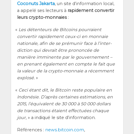
Coco­nuts Jakar­ta
, un site d’in­for­ma­tion local,
a appe­lé ses lec­teurs à
rapi­de­ment conver­tir
leurs cryp­to-mon­naies
:
«
Les déten­teurs de Bit­coins pour­raient
conver­tir rapi­de­ment ceux-ci en mon­naie
natio­nale, afin de se pré­mu­nir face à l’in­ter­
dic­tion qui devrait être pro­non­cée de
manière immi­nente par le gou­ver­ne­ment –
en pre­nant éga­le­ment en compte le fait que
la valeur de la cryp­to-mon­naie a récem­ment
explo­sé.
»
«
Ceci étant dit, le Bit­coin reste popu­laire en
Indo­né­sie. D’a­près cer­taines esti­ma­tions, en
2015, l’é­qui­valent de 30 000 à 50 000 dol­lars
de tran­sac­tions étaient effec­tuées chaque
jour,
» a indi­qué le site d’information.
Réfé­rences :
news.bitcoin.com
,