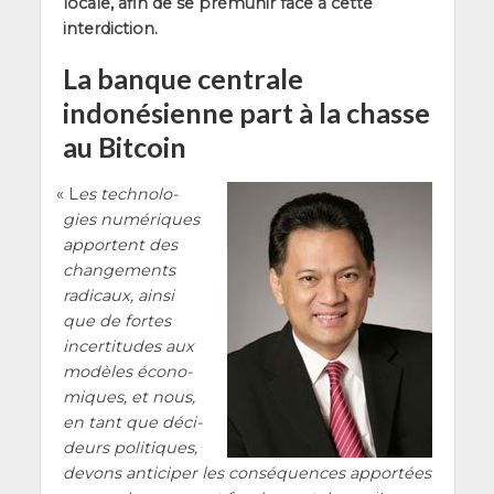
locale, afin de se pré­mu­nir face à cette
interdiction.
La banque centrale
indonésienne part à la chasse
au Bitcoin
«
L
es tech­no­lo­
gies numé­riques
apportent des
chan­ge­ments
radi­caux, ain­si
que de fortes
incer­ti­tudes aux
modèles éco­no­
miques, et nous,
en tant que déci­
deurs poli­tiques,
devons anti­ci­per les consé­quences appor­tées