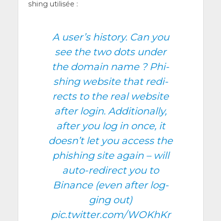
shing utilisée :
A user’s his­to­ry. Can you
see the two dots under
the domain name ? Phi­
shing web­site that redi­
rects to the real web­site
after login. Addi­tio­nal­ly,
after you log in once, it
doesn’t let you access the
phi­shing site again – will
auto-redi­rect you to
Binance (even after log­
ging out)
pic.twitter.com/WOKhKr