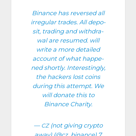
Binance has rever­sed all
irre­gu­lar trades. All depo­
sit, tra­ding and with­dra­
wal are resu­med. will
write a more detai­led
account of what hap­pe­
ned short­ly. Inter­es­tin­gly,
the hackers lost coins
during this attempt. We
will donate this to
Binance Charity.
—
(not giving cryp­to
CZ
away) (@cz_binance)
7