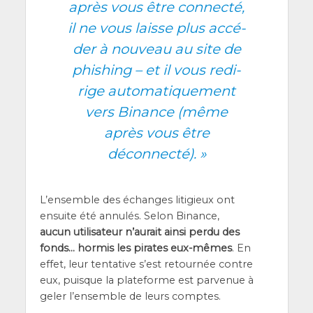
après vous être connec­té,
il ne vous laisse plus accé­
der à nou­veau au site de
phi­shing – et il vous redi­
rige auto­ma­ti­que­ment
vers Binance (même
après vous être
déconnecté). »
L’en­semble des échanges liti­gieux ont
ensuite été annu­lés. Selon Binance,
aucun uti­li­sa­teur n’au­rait ain­si per­du des
fonds… hor­mis les pirates eux-mêmes
. En
effet, leur ten­ta­tive s’est retour­née contre
eux, puisque la pla­te­forme est par­ve­nue à
geler l’en­semble de leurs comptes.