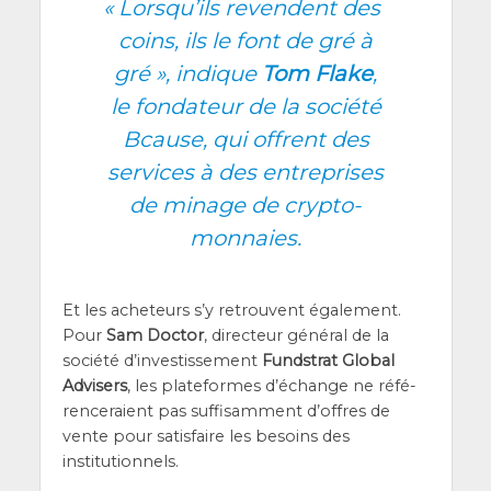
«
Lors­qu’ils revendent des
coins, ils le font de gré à
gré », indique
Tom Flake
,
le fon­da­teur de la socié­té
Bcause, qui offrent des
ser­vices à des entre­prises
de minage de crypto-
monnaies.
Et les ache­teurs s’y retrouvent éga­le­ment.
Pour
Sam Doc­tor
, direc­teur géné­ral de la
socié­té d’in­ves­tis­se­ment
Fund­strat Glo­bal
Advi­sers
, les pla­te­formes d’é­change ne réfé­
ren­ce­raient pas suf­fi­sam­ment d’offres de
vente pour satis­faire les besoins des
institutionnels.