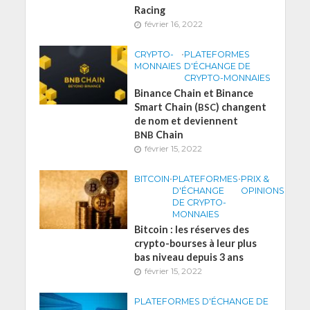
Racing
février 16, 2022
CRYPTO-
•
PLATEFORMES
MONNAIES
D'ÉCHANGE DE
CRYPTO-MONNAIES
Binance Chain et Binance
Smart Chain (
) changent
BSC
de nom et deviennent
Chain
BNB
février 15, 2022
BITCOIN
•
PLATEFORMES
•
PRIX &
D'ÉCHANGE
OPINIONS
DE CRYPTO-
MONNAIES
Bitcoin : les réserves des
crypto-bourses à leur plus
bas niveau depuis 3 ans
février 15, 2022
PLATEFORMES D'ÉCHANGE DE