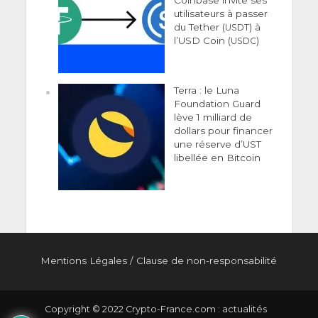
Coinbase invite ses
utilisateurs à passer
du Tether (
) à
USDT
l’USD Coin (
)
USDC
Terra : le Luna
Foundation Guard
lève 1 milliard de
dollars pour financer
une réserve d’UST
libellée en Bitcoin
Men­tions Légales
/
Clause de non-responsabilité
Copyright © 2022 Crypto-France.com : actualités