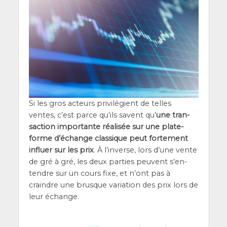
Si les gros acteurs pri­vi­lé­gient de telles
ventes, c’est parce qu’ils savent qu’
une tran­
sac­tion impor­tante réa­li­sée sur une pla­te­
forme d’é­change clas­sique peut for­te­ment
influer sur les prix
. À l’in­verse, lors d’une vente
de gré à gré, les deux par­ties peuvent s’en­
tendre sur un cours fixe, et n’ont pas à
craindre une brusque varia­tion des prix lors de
leur échange.