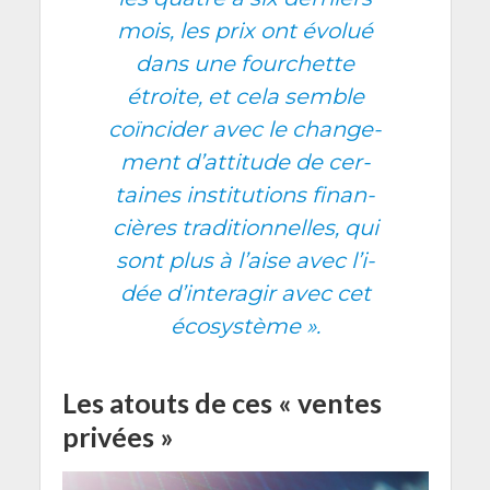
mois, les prix ont évo­lué
dans une four­chette
étroite, et cela semble
coïn­ci­der avec le chan­ge­
ment d’attitude de cer­
taines ins­ti­tu­tions finan­
cières tra­di­tion­nelles, qui
sont plus à l’aise avec l’i­
dée d’interagir avec cet
écosystème ».
Les atouts de ces « ventes
privées »