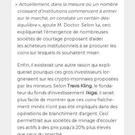
«
Actuel­le­ment, dans la mesure où un nombre
crois­sant d’ins­ti­tu­tions com­mencent à entrer
sur le mar­ché, on constate un cer­tain dés­
équi­libre
», ajoute M. Doc­tor. Selon lui, ceci
expli­que­rait l’é­mer­gence de nom­breuses
socié­tés de cour­tage pro­po­sant d’ai­der
les ache­teurs ins­ti­tu­tion­nels à se pro­cu­rer les
coins
sur les­quels ils sou­haitent miser.
Enfin, il exis­te­rait une autre rai­son qui expli­
que­rait pour­quoi ces gros inves­tis­seurs lor­
gne­raient sur les cryp­to-mon­naies pro­po­sées
par les mineurs. Selon
Tra­vis Kling
, le fon­da­
teur du fonds d’in­ves­tis­se­ment
Iki­gai
, il serait
plus facile de mon­trer que ces
coins
fraî­che­
ment minés n’ont pas été impli­qués dans des
opé­ra­tions de blan­chi­ment d’argent. Ceci
per­met­trait aux socié­tés de minage d’é­cou­ler
ces actifs à des prix jus­qu’à 20% plus éle­vés
que ceux du marché.