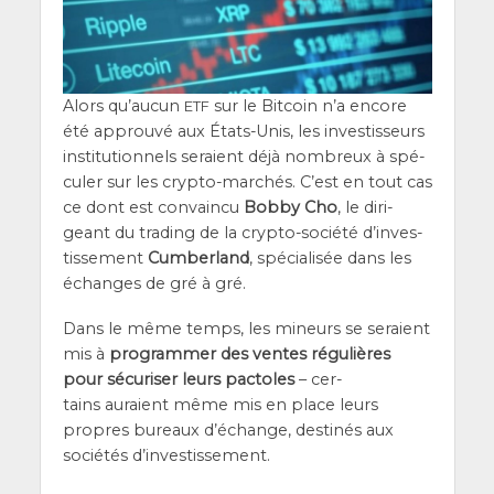
Alors qu’au­cun
sur le Bit­coin n’a encore
ETF
été approu­vé aux États-Unis, les inves­tis­seurs
ins­ti­tu­tion­nels seraient déjà nom­breux à spé­
cu­ler sur les cryp­to-mar­chés. C’est en tout cas
ce dont est convain­cu
Bob­by Cho
, le diri­
geant du tra­ding de la cryp­to-socié­té d’in­ves­
tis­se­ment
Cum­ber­land
, spé­cia­li­sée dans les
échanges de gré à gré.
Dans le même temps, les mineurs se seraient
mis à
pro­gram­mer des ventes régu­lières
pour sécu­ri­ser leurs p
actoles
– cer­
tains auraient même mis en place leurs
propres bureaux d’é­change, des­ti­nés aux
socié­tés d’investissement.