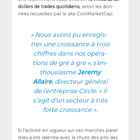
dol­lars de trades quo­ti­diens
, selon les don­
nées recueillies par le site CoinMarketCap.
«
Nous avons pu enre­gis­
trer une crois­sance à trois
chiffres dans nos opé­ra­
tions de gré à gré », s’en­
thou­siasme
Jere­my
Allaire
, direc­teur géné­ral
de l’en­tre­prise Circle. « Il
s’a­git d’un sec­teur à très
forte croissance ».
Si l’ac­ti­vi­té en vigueur sur ces mar­chés paral­
lèles a été ralen­tie avec la chute des prix des