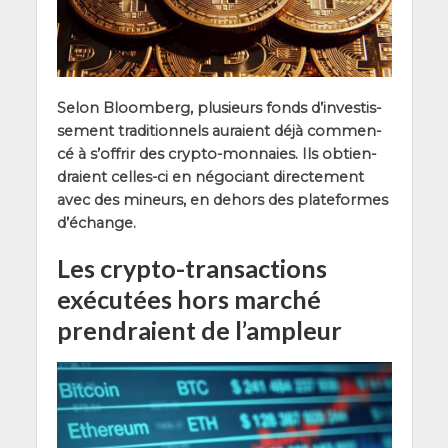
Selon Bloom­berg, plu­sieurs fonds d’in­ves­tis­
se­ment tra­di­tion­nels auraient déjà com­men­
cé à s’of­frir des cryp­to-mon­naies. Ils obtien­
draient celles-ci en négo­ciant direc­te­ment
avec des mineurs, en dehors des pla­te­formes
d’échange.
Les crypto-transactions
exécutées hors marché
prendraient de l’ampleur