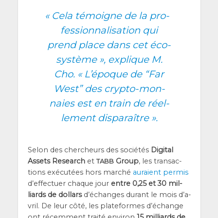
«
Cela témoigne de la pro­
fes­sion­na­li­sa­tion qui
prend place dans cet éco­
sys­tème », explique M.
Cho. « L’é­poque de “Far
West” des cryp­to-mon­
naies est en train de réel­
le­ment disparaître ».
Selon des cher­cheurs des socié­tés
Digi­tal
Assets Research
et
Group
, les tran­sac­
TABB
tions exé­cu­tées hors mar­ché
auraient per­mis
d’ef­fec­tuer chaque jour
entre 0,25 et 30 mil­
liards de dol­lars
d’é­changes durant le mois d’a­
vril. De leur côté, les pla­te­formes d’é­change
ont récem­ment trai­té envi­ron
15 mil­liards de