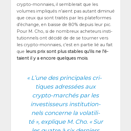
cryp­to-mon­naies, il sem­ble­rait que les
volumes impli­qués n’aient pas autant dimi­nué
que ceux qui sont trai­tés par les pla­te­formes
d’é­change, en baisse de 80% depuis leur pic.
Pour M. Cho, si de nom­breux ache­teurs ins­ti­
tu­tion­nels ont déci­dé de de se tour­ner vers
les cryp­to-mon­naies, c’est en par­tie lié au fait
que
leurs prix sont plus stables qu’ils ne l’é­
taient il y a encore quelques mois
.
«
L’une des prin­ci­pales cri­
tiques adres­sées aux
cryp­to-mar­chés par les
inves­tis­seurs ins­ti­tu­tion­
nels concerne la vola­ti­li­
té », explique M. Cho. « Sur
les quatre à six der­niers