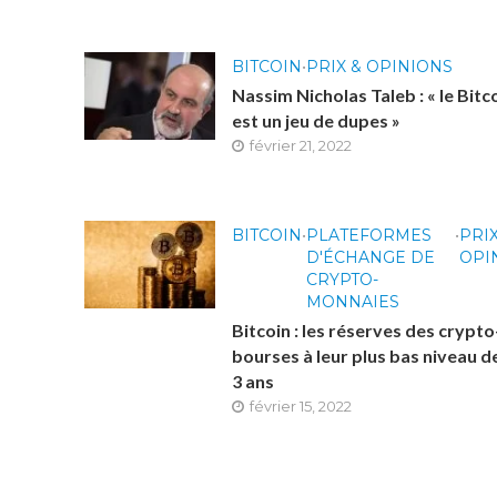
BITCOIN
•
PRIX & OPINIONS
Nassim Nicholas Taleb : « le Bitc
est un jeu de dupes »
février 21, 2022
BITCOIN
•
PLATEFORMES
•
PRIX
D'ÉCHANGE DE
OPI
CRYPTO-
MONNAIES
Bitcoin : les réserves des crypto
bourses à leur plus bas niveau d
3 ans
février 15, 2022