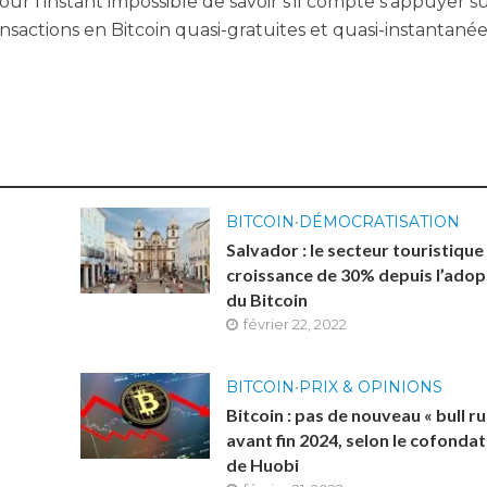
 pour l’ins­tant impos­sible de savoir s’il compte s’ap­puyer s
­sac­tions en Bit­coin qua­si-gra­tuites et quasi-instantanée
BITCOIN
•
DÉMOCRATISATION
Salvador : le secteur touristique
croissance de 30% depuis l’adop
du Bitcoin
février 22, 2022
BITCOIN
•
PRIX & OPINIONS
Bitcoin : pas de nouveau « bull ru
avant fin 2024, selon le cofonda
de Huobi