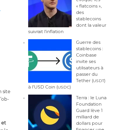
« flatcoins »,
­
des
stablecoins
dont la valeur
suivrait l’inflation
Guerre des
stablecoins :
Coinbase
invite ses
utilisateurs à
passer du
Tether (
)
USDT
à l’USD Coin (
)
USDC
 site
Terra : le Luna
l’ob­
Foundation
Guard lève 1
milliard de
 et
dollars pour
financer une