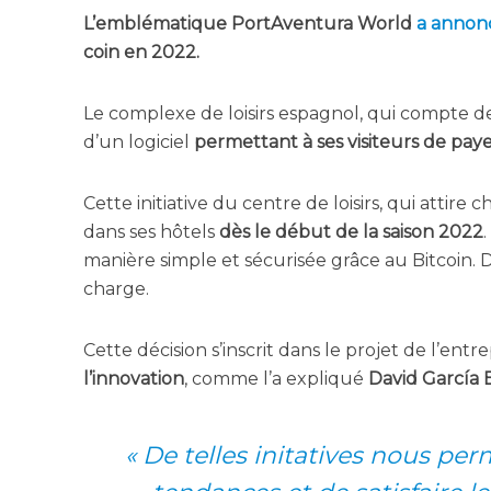
L’emblématique Por­tA­ven­tu­ra World
a annon­
coin en 2022.
Le com­plexe de loi­sirs espa­gnol, qui compte de
d’un logi­ciel
per­met­tant à ses visi­teurs de pay
Cette ini­tia­tive du centre de loi­sirs, qui attire
dans ses hôtels
dès le début de la sai­son 2022
.
manière simple et sécu­ri­sée grâce au Bit­coin. 
charge.
Cette déci­sion s’ins­crit dans le pro­jet de l’en­tre
l’in­no­va­tion
, comme l’a expli­qué
David García B
«
De telles ini­ta­tives nous per