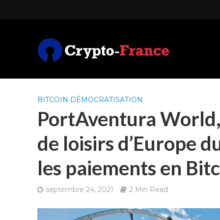
BITCOIN
•
DÉMOCRATISATION
PortAventura World,
de loisirs d’Europe d
les paiements en Bit
septembre 24, 2021
2 Min Read