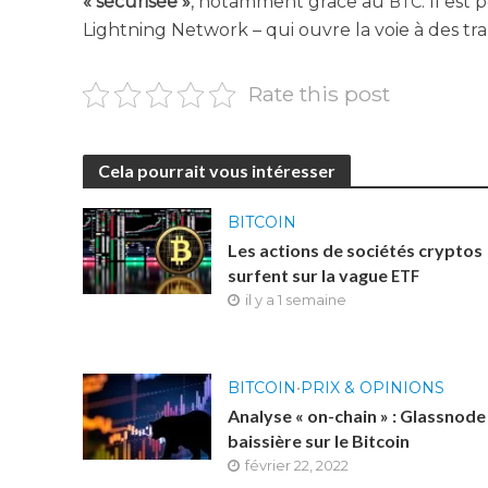
« sécu­ri­sée »
, notam­ment grâce au
. Il est
BTC
Light­ning Net­work – qui ouvre la voie à des tran
Rate this post
Cela pourrait vous intéresser
BITCOIN
Les actions de sociétés cryptos
surfent sur la vague
ETF
il y a 1 semaine
BITCOIN
•
PRIX & OPINIONS
Analyse « on-chain » : Glassnode
baissière sur le Bitcoin
février 22, 2022