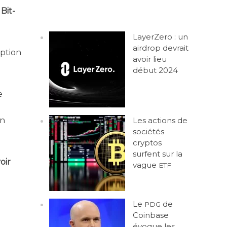
 Bit­
LayerZero : un
airdrop devrait
p­tion
avoir lieu
début 2024
e
Les actions de
en
sociétés
cryptos
surfent sur la
oir
vague
ETF
Le
de
PDG
Coinbase
évoque les