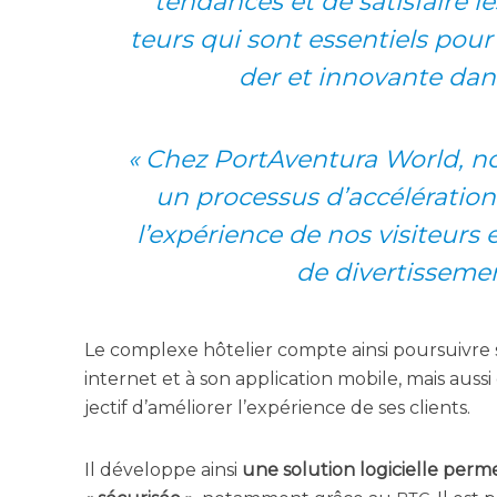
ten­dances et de satis­faire le
teurs qui sont essen­tiels pour r
der et inno­vante dan
«
Chez Por­tA­ven­tu­ra World, 
un pro­ces­sus d’ac­cé­lé­ra­ti
l’ex­pé­rience de nos visi­teur
de diver­tis­se­m
Le com­plexe hôte­lier compte ain­si pour­suivre sa 
inter­net et à son appli­ca­tion mobile, mais aus­s
jec­tif d’a­mé­lio­rer l’ex­pé­rience de ses clients.
Il déve­loppe ain­si
une solu­tion logi­cielle per­m