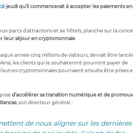
cé
jeu­di qu’il com­men­ce­rait à accep­ter les paie­ments en
ux parcs d’at­trac­tions et six hôtels, planche sur la conce
er leur séjour en cryp­to­mon­naie
.
 chaque année cinq mil­lions de visi­teurs, devrait être lan­cé
 Ain­si, les clients qui le sou­hai­te­ront pour­ront payer de
D’autres cryp­to­mon­naies pour­raient ensuite être prises 
­prise
d’ac­cé­lé­rer sa tran­si­tion numé­rique et de pro­mou­v
lan­cas
, son direc­teur général :
­mettent de nous ali­gner sur les der­nières