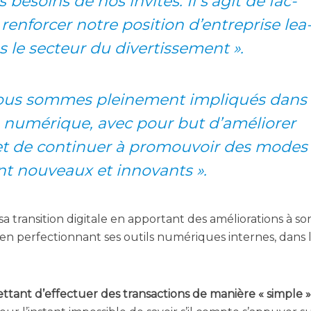
s besoins de nos invi­tés. Il s’a­git de fac­
en­for­cer notre posi­tion d’en­tre­prise lea
s le sec­teur du divertissement ».
nous sommes plei­ne­ment impli­qués dans
on numé­rique, avec pour but d’a­mé­lio­rer
s et de conti­nuer à pro­mou­voir des modes
ent nou­veaux et innovants ».
tran­si­tion digi­tale en appor­tant des amé­lio­ra­tions à son
i en per­fec­tion­nant ses outils numé­riques internes, dans 
et­tant d’ef­fec­tuer des tran­sac­tions de manière « simple »