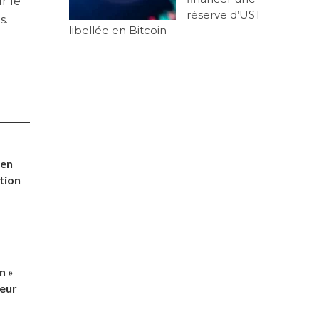
ur le
réserve d’UST
s.
libellée en Bitcoin
 en
tion
n »
teur