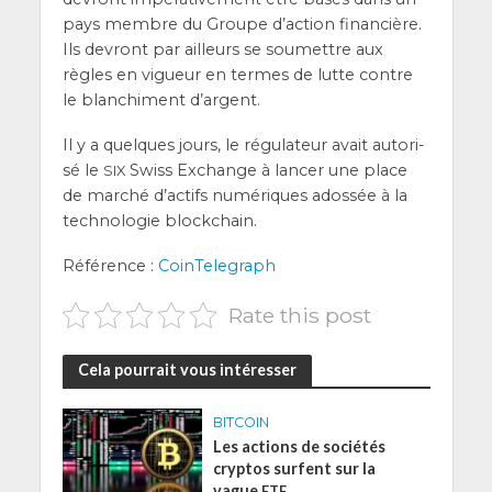
pays membre du Groupe d’ac­tion finan­cière.
Ils devront par ailleurs se sou­mettre aux
règles en vigueur en termes de lutte contre
le blan­chi­ment d’argent.
Il y a quelques jours, le régu­la­teur avait auto­ri­
sé le
Swiss Exchange à lan­cer une place
SIX
de mar­ché d’ac­tifs numé­riques ados­sée à la
tech­no­lo­gie blockchain.
Réfé­rence :
Coin­Te­le­graph
Rate this post
Cela pourrait vous intéresser
BITCOIN
Les actions de sociétés
cryptos surfent sur la
vague
ETF