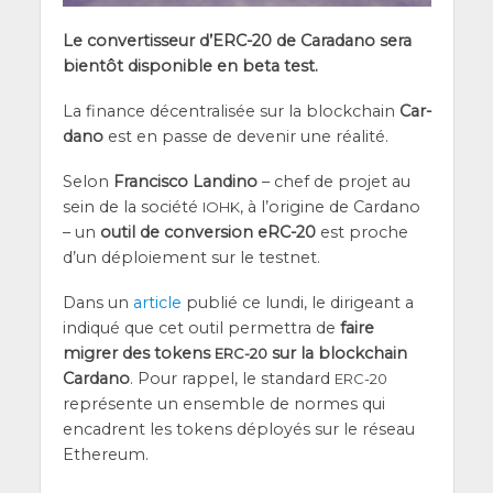
Le conver­tis­seur d’ERC-20 de Cara­da­no sera
bien­tôt dis­po­nible en beta test.
La finance décen­tra­li­sée sur la blo­ck­chain
Car­
da­no
est en passe de deve­nir une réalité.
Selon
Fran­cis­co Lan­di­no
– chef de pro­jet au
sein de la socié­té
, à l’o­ri­gine de Car­da­no
IOHK
– un
outil de conver­sion eRC-20
est proche
d’un déploie­ment sur le testnet.
Dans un
article
publié ce lun­di, le diri­geant a
indi­qué que cet outil per­met­tra de
faire
migrer des tokens
sur la blo­ck­chain
ERC-20
Car­da­no
. Pour rap­pel, le stan­dard
ERC-20
repré­sente un ensemble de normes qui
encadrent les tokens déployés sur le réseau
Ethereum.