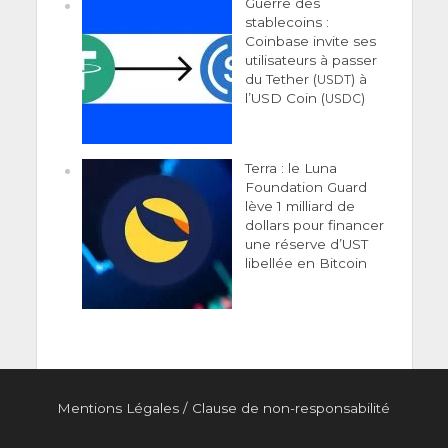
Guerre des
stablecoins :
Coinbase invite ses
utilisateurs à passer
du Tether (
) à
USDT
l’USD Coin (
)
USDC
Terra : le Luna
Foundation Guard
lève 1 milliard de
dollars pour financer
une réserve d’UST
libellée en Bitcoin
Men­tions Légales
/
Clause de non-responsabilité