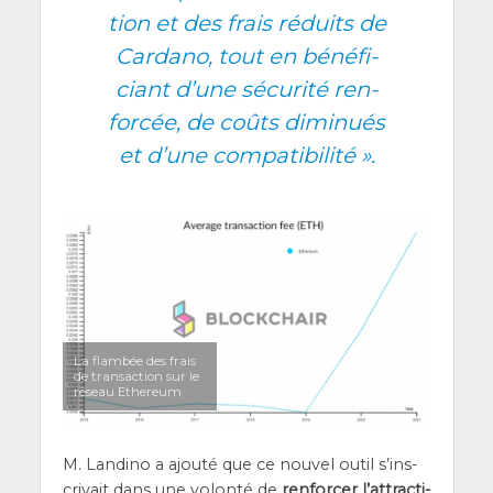
tion et des frais réduits de
Car­da­no, tout en béné­fi­
ciant d’une sécu­ri­té ren­
for­cée, de coûts dimi­nués
et d’une compatibilité ».
La flam­bée des frais
de tran­sac­tion sur le
réseau Ethereum
M. Lan­di­no a ajou­té que ce nou­vel outil s’ins­
cri­vait dans une volon­té de
ren­for­cer l’at­trac­ti­