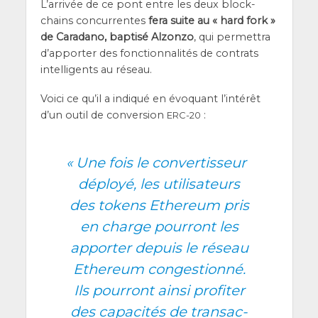
L’ar­ri­vée de ce pont entre les deux blo­ck­
chains concur­rentes
fera suite au « hard fork »
de Cara­da­no, bap­ti­sé Alzon­zo
, qui per­met­tra
d’ap­por­ter des fonc­tion­na­li­tés de contrats
intel­li­gents au réseau.
Voi­ci ce qu’il a indi­qué en évo­quant l’in­té­rêt
d’un outil de conver­sion
:
ERC-20
«
Une fois le conver­tis­seur
déployé, les uti­li­sa­teurs
des tokens Ethe­reum pris
en charge pour­ront les
appor­ter depuis le réseau
Ethe­reum conges­tion­né.
Ils pour­ront ain­si pro­fi­ter
des capa­ci­tés de tran­sac­