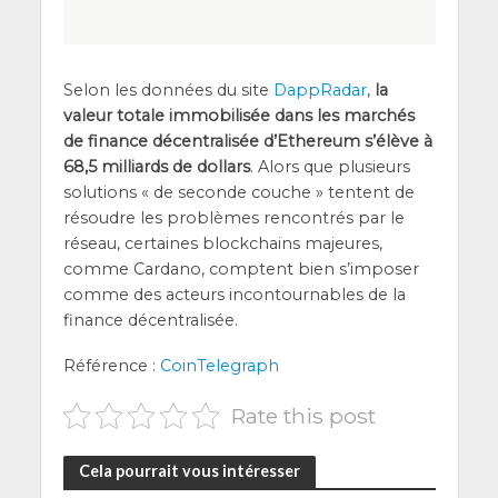
Selon les don­nées du site
Dap­pRa­dar
,
la
valeur totale immo­bi­li­sée dans les mar­chés
de finance décen­tra­li­sée d’E­the­reum s’é­lève à
68,5 mil­liards de dol­lars
. Alors que plu­sieurs
solu­tions « de seconde couche » tentent de
résoudre les pro­blèmes ren­con­trés par le
réseau, cer­taines blo­ck­chains majeures,
comme Car­da­no, comptent bien s’im­po­ser
comme des acteurs incon­tour­nables de la
finance décentralisée.
Réfé­rence :
Coin­Te­le­graph
Rate this post
Cela pourrait vous intéresser