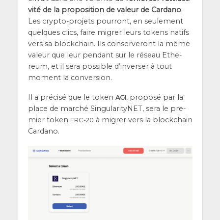
vi­té de la pro­po­si­tion de valeur de Car­da­no
.
Les cryp­to-pro­jets pour­ront, en seule­ment
quelques clics, faire migrer leurs tokens natifs
vers sa blo­ck­chain. Ils conser­ve­ront la même
valeur que leur pen­dant sur le réseau Ethe­
reum, et il sera pos­sible d’in­ver­ser à tout
moment la conversion.
Il a pré­ci­sé que le token
, pro­po­sé par la
AGI
place de mar­ché Sin­gu­la­ri­ty­NET, sera le pre­
mier token
à migrer vers la blo­ck­chain
ERC-20
Cardano.