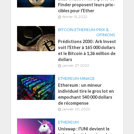
Finder proposent leurs prix-
cibles pour l’Ether
février 15, 2022
BITCOIN
•
ETHEREUM
•
PRIX &
OPINIONS
Prédictions 2030 : Ark Invest
voit l’Ether à 165 000 dollars
et le Bitcoin à 1,36 million de
dollars
janvier 27, 2022
ETHEREUM
•
MINAGE
Ethereum : un mineur
individuel tire le gros lot en
empochant 540 000 dollars
de récompense
janvier 20, 2022
ETHEREUM
Uniswap : l’UNI devient le