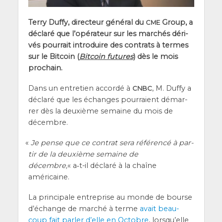
Ter­ry Duf­fy, direc­teur géné­ral du
Group, a
CME
décla­ré que l’o­pé­ra­teur sur les mar­chés déri­
vés pour­rait intro­duire des contrats à termes
sur le Bit­coin (
Bit­coin futures
) dès le mois
prochain.
Dans un entre­tien accor­dé à
, M. Duf­fy a
CNBC
décla­ré que les échanges pour­raient démar­
rer dès la deuxième semaine du mois de
décembre.
«
Je pense que ce contrat sera réfé­ren­cé à par­
tir de la deuxième semaine de
décembre,
« a‑t-il décla­ré à la chaîne
américaine.
La prin­ci­pale entre­prise au monde de bourse
d’é­change de mar­ché à terme
avait beau­
coup fait par­ler d’elle en Octobre
, lors­qu’elle