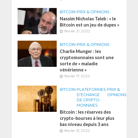
BITCOIN
•
PRIX & OPINIONS
Nassim Nicholas Taleb : « le
Bitcoin est un jeu de dupes »
février 21, 2022
BITCOIN
•
PRIX & OPINIONS
Charlie Munger : les
cryptomonnaies sont une
sorte de « maladie
vénérienne »
février 17, 2022
BITCOIN
•
PLATEFORMES
•
PRIX &
D'ÉCHANGE
OPINIONS
DE CRYPTO-
MONNAIES
Bitcoin : les réserves des
crypto-bourses à leur plus
bas niveau depuis 3 ans
février 15, 2022