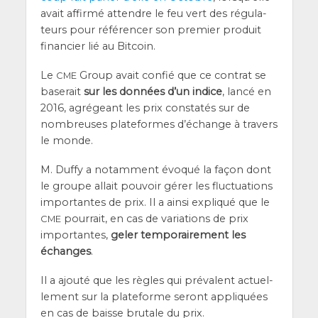
avait affir­mé attendre le feu vert des régu­la­
teurs pour réfé­ren­cer son pre­mier pro­duit
finan­cier lié au Bitcoin.
Le
Group avait confié que ce contrat se
CME
base­rait
sur les don­nées d’un indice
, lan­cé en
2016, agré­geant les prix consta­tés sur de
nom­breuses pla­te­formes d’é­change à tra­vers
le monde.
M. Duf­fy a notam­ment évo­qué la façon dont
le groupe allait pou­voir gérer les fluc­tua­tions
impor­tantes de prix. Il a ain­si expli­qué que le
pour­rait, en cas de varia­tions de prix
CME
impor­tantes,
geler tem­po­rai­re­ment les
échanges
.
Il a ajou­té que les règles qui pré­valent actuel­
le­ment sur la pla­te­forme seront appli­quées
en cas de baisse bru­tale du prix.