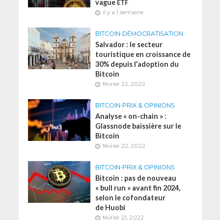
vague
ETF
il y a 1 semaine
BITCOIN
•
DÉMOCRATISATION
Salvador : le secteur
touristique en croissance de
30% depuis l’adoption du
Bitcoin
février 22, 2022
BITCOIN
•
PRIX & OPINIONS
Analyse « on-chain » :
Glassnode baissière sur le
Bitcoin
février 22, 2022
BITCOIN
•
PRIX & OPINIONS
Bitcoin : pas de nouveau
« bull run » avant fin 2024,
selon le cofondateur
de Huobi
février 21, 2022