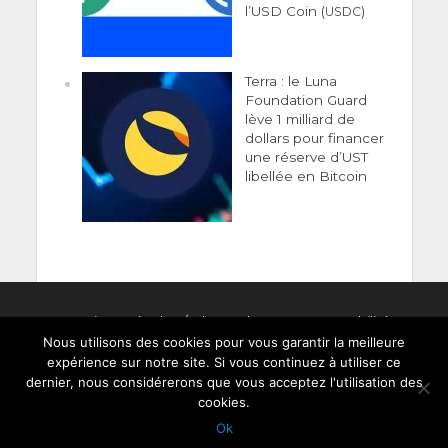
l’USD Coin (
)
USDC
Terra : le Luna
Foundation Guard
lève 1 milliard de
dollars pour financer
une réserve d’UST
libellée en Bitcoin
Men­tions Légales
/
Clause de non-responsabilité
Nous utilisons des cookies pour vous garantir la meilleure
expérience sur notre site. Si vous continuez à utiliser ce
dernier, nous considérerons que vous acceptez l'utilisation des
Copyright © 2022 Crypto-France.com : actualités
cookies.
et guides crypto-monnaies (Bitcoin, Ethereum,...)
Ok
et technologie blockchain