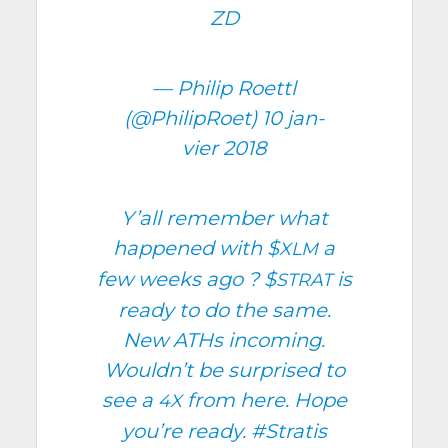
ZD
— Phi­lip Roet­tl
(@PhilipRoet)
10 jan­
vier 2018
Y’all remem­ber what
hap­pe­ned with
$
a
XLM
few weeks ago ?
$
is
STRAT
rea­dy to do the same.
New ATHs inco­ming.
Wouldn’t be sur­pri­sed to
see a
from here. Hope
4X
you’re rea­dy.
#Stra­tis