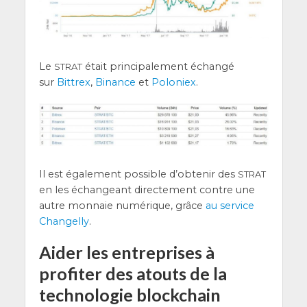
Le
était prin­ci­pa­le­ment échan­gé
STRAT
sur
Bit­trex
,
Binance
et
Polo­niex
.
Il est éga­le­ment pos­sible d’ob­te­nir des
STRAT
en les échan­geant direc­te­ment contre une
autre mon­naie numé­rique, grâce
au ser­vice
Chan­gel­ly
.
Aider les entreprises à
profiter des atouts de la
technologie blockchain