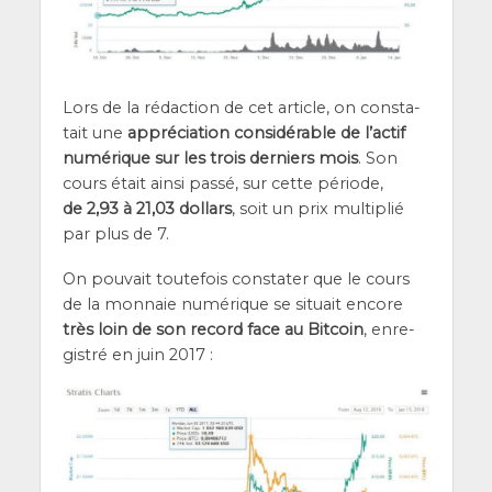
Lors de la rédac­tion de cet article, on consta­
tait une
appré­cia­tion consi­dé­rable de l’ac­tif
numé­rique sur les trois der­niers mois
. Son
cours était ain­si pas­sé, sur cette période,
de 2,93 à 21,03 dol­lars
, soit un prix mul­ti­plié
par plus de 7.
On pou­vait tou­te­fois consta­ter que le cours
de la mon­naie numé­rique se situait encore
très loin de son record face au Bit­coin
, enre­
gis­tré en juin 2017 :