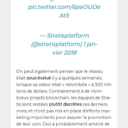
pic.twitter.com/6paOUDe
AtS
— Stra­tis­plat­form
(@stratisplatform)
1 jan­
vier 2018
On peut éga­le­ment pen­ser que le réseau
était
sous-éva­lué
il y a quelques semaines,
lorsque sa valeur était « retom­bée » à 300 mil­
lions de dol­lars. Contrai­re­ment à de nom­
breux pro­jets blo­ck­chain, les équipes de Stra­
tis sont res­tées
plu­tôt dis­crètes
ces der­niers
mois, et n’ont pas mis en place d’ef­forts mar­
ke­ting impor­tants pour assu­rer la pro­mo­tion
de leur
coin
. Ceci a pro­ba­ble­ment ame­né de