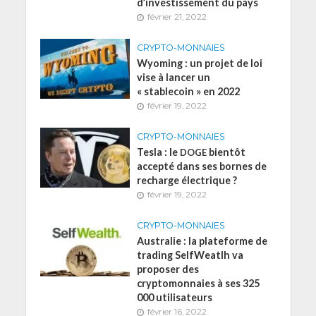
d’investissement du pays
février 21, 2022
CRYPTO-MONNAIES
Wyoming : un projet de loi
vise à lancer un
« stablecoin » en 2022
février 19, 2022
CRYPTO-MONNAIES
Tesla : le
bientôt
DOGE
accepté dans ses bornes de
recharge électrique ?
février 19, 2022
CRYPTO-MONNAIES
Australie : la plateforme de
trading SelfWeatlh va
proposer des
cryptomonnaies à ses 325
000 utilisateurs
février 16, 2022