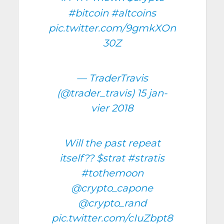
#bit­coin
#alt­coins
pic.twitter.com/9gmkXOn
30Z
— Tra­der­Tra­vis
(@trader_travis)
15 jan­
vier 2018
Will the past repeat
itself??
$strat
#stra­tis
#tothe­moon
@crypto_capone
@crypto_rand
pic.twitter.com/cIuZbpt8