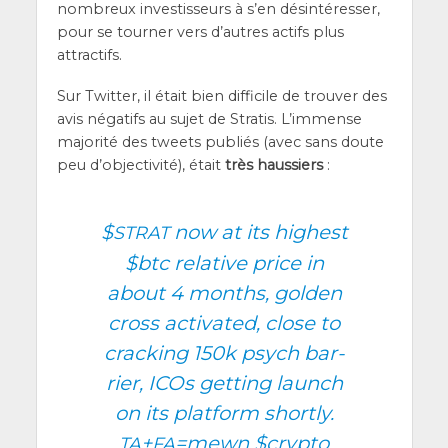
nom­breux inves­tis­seurs à s’en dés­in­té­res­ser,
pour se tour­ner vers d’autres actifs plus
attractifs.
Sur Twit­ter, il était bien dif­fi­cile de trou­ver des
avis néga­tifs au sujet de Stra­tis. L’im­mense
majo­ri­té des tweets publiés (avec sans doute
peu d’objectivité), était
très haus­siers
:
$
now at its highest
STRAT
$btc
rela­tive price in
about 4 months, gol­den
cross acti­va­ted, close to
cra­cking 150k psych bar­
rier, ICOs get­ting launch
on its plat­form short­ly.
+
=mewn
$cryp­to
TA
FA