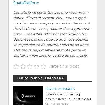
Stra­tis­Plat­form
Cet article ne consti­tue pas une recom­man­
da­tion d’investissement. Nous vous sug­gé­
rons de mener vos propres recherches avant
de déci­der de vous pro­cu­rer des cryp­to-mon­
naies – des actifs extrê­me­ment ris­qués. Ne
dépen­sez pas plus que ce que vous pou­vez
vous per­mettre de perdre. Nous ne sau­rons
être tenus res­pon­sables de toute perte en
capi­tal, en lien avec la lec­ture de cet article.
Rate this post
Cela pourrait vous intéresser
CRYPTO-MONNAIES
LayerZero : un airdrop
devrait avoir lieu début 2024
il y a 1 semaine