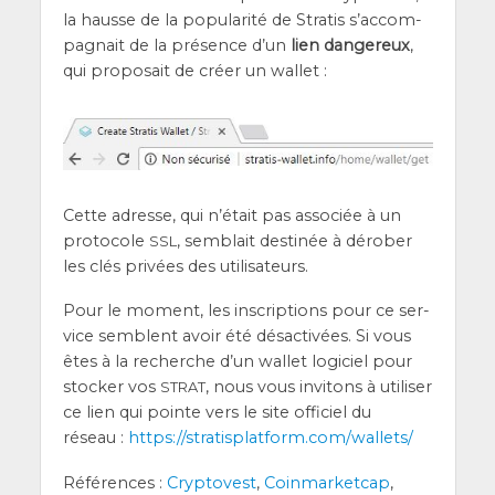
la hausse de la popu­la­ri­té de Stra­tis s’ac­com­
pa­gnait de la pré­sence d’un
lien dan­ge­reux
,
qui pro­po­sait de créer un wallet :
Cette adresse, qui n’é­tait pas asso­ciée à un
pro­to­cole
, sem­blait des­ti­née à déro­ber
SSL
les clés pri­vées des utilisateurs.
Pour le moment, les ins­crip­tions pour ce ser­
vice semblent avoir été désac­ti­vées. Si vous
êtes à la recherche d’un wal­let logi­ciel pour
sto­cker vos
, nous vous invi­tons à uti­li­ser
STRAT
ce lien qui pointe vers le site offi­ciel du
réseau :
https://stratisplatform.com/wallets/
Réfé­rences :
Cryp­to­vest
,
Coin­mar­ket­cap
,