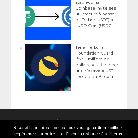
stablecoins :
Coinbase invite ses
utilisateurs à passer
du Tether (
) à
USDT
l’USD Coin (
)
USDC
Terra : le Luna
Foundation Guard
lève 1 milliard de
dollars pour financer
une réserve d’UST
libellée en Bitcoin
Men­tions Légales
/
Clause de non-responsabilité
Nous utilisons des cookies pour vous garantir la meilleure
expérience sur notre site. Si vous continuez à utiliser ce