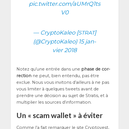
pic.twitter.com/aUMrQ1ts
V0
— Cryp­to­Ka­leo [
]
STRAT
(@CryptoKaleo)
15 jan­
vier 2018
Notez qu’une entrée dans une
phase de cor­
rec­tion
ne peut, bien enten­du, pas être
exclue. Nous vous invi­tons d’ailleurs à ne pas
vous limi­ter à quelques tweets avant de
prendre une déci­sion au sujet de Stra­tis, et à
mul­ti­plier les sources d’information.
Un « scam wallet » à éviter
Comme l’a fait remar­quer le site Cryp­to­vest,