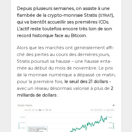
Depuis plu­sieurs semaines, on assiste à une
flam­bée de la cryp­to-mon­naie Stra­tis (
),
STRAT
qui va bien­tôt accueillir ses pre­mières ICOs.
L’ac­tif reste tou­te­fois encore très loin de son
record his­to­rique face au Bitcoin.
Alors que les mar­chés ont géné­ra­le­ment affi­
ché des pertes au cours des der­nières jours,
Stra­tis pour­suit sa hausse – une hausse enta­
mée au début du mois de novembre. Le prix
de la mon­naie numé­rique a dépas­sé ce matin,
pour la pre­mière fois,
le seuil des 21 dol­lars
–
avec un réseau désor­mais valo­ri­sé à plus de
2
mil­liards de dol­lars
: