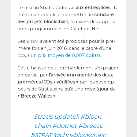
Le réseau Stra­tis s’a­dresse
aux entre­prises
. Il a
été fon­dé pour leur per­mettre de
conduire
des pro­jets blo­ck­chain
, à tra­vers des appli­ca­
tions pro­gram­mées en C# et en .Net.
Les
avaient été pro­po­sés pour la pre­
STRAT
mière fois en juin 2016, dans le cadre d’une
,
à un prix moyen de 0,007 dol­lars
.
ICO
Cette hausse peut pro­ba­ble­ment s’ex­pli­quer,
en par­tie, par
l’ar­ri­vée immi­nente des deux
pre­mières ICOs « véri­fiées »
par les déve­lop­
peurs de Stra­tis, ain­si qu’à une
mise à jour du
« Breeze Wal­let »
.
Stra­tis update!!
#blo­ck­
chain
#dot­net
#breeze
$
@chrisblockchain
STRAT