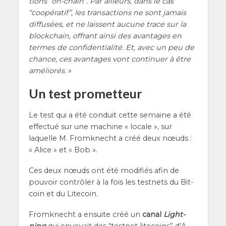
tions “on-chain”. Par ailleurs, dans le cas
“coopé­ra­tif”, les tran­sac­tions ne sont jamais
dif­fu­sées, et ne laissent aucune trace sur la
blo­ck­chain, offrant ain­si des avan­tages en
termes de confi­den­tia­li­té. Et, avec un peu de
chance, ces avan­tages vont conti­nuer à être
amé­lio­rés.
»
Un test prometteur
Le test qui a été conduit cette semaine a été
effec­tué sur une machine « locale », sur
laquelle M. Fromk­necht a créé deux nœuds :
« Alice » et « Bob ».
Ces deux nœuds ont été modi­fiés afin de
pou­voir contrô­ler à la fois les test­nets du Bit­
coin et du Litecoin.
Fromk­necht a ensuite créé un
canal
Light­
ning
qui envoyait des “test­net lite­coins” d’A­