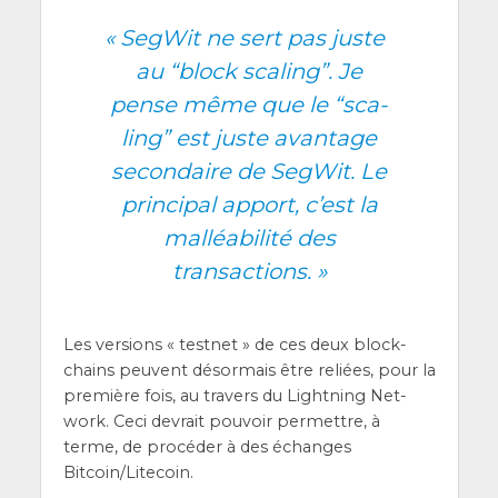
«
Seg­Wit ne sert pas juste
au “block sca­ling”. Je
pense même que le “sca­
ling” est juste avan­tage
secon­daire de Seg­Wit. Le
prin­ci­pal apport, c’est la
mal­léa­bi­li­té des
transactions. »
Les ver­sions « test­net » de ces deux blo­ck­
chains peuvent désor­mais être reliées, pour la
pre­mière fois, au tra­vers du Light­ning Net­
work. Ceci devrait pou­voir per­mettre, à
terme, de pro­cé­der à des échanges
Bitcoin/Litecoin.