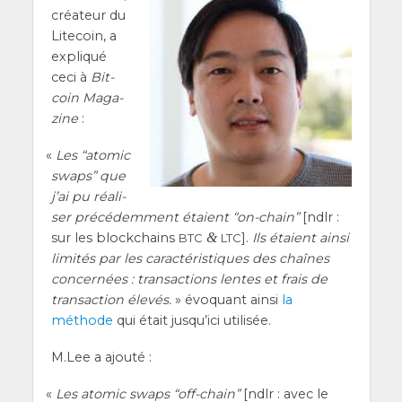
créa­teur du
Lite­coin, a
expli­qué
ceci à
Bit­
coin Maga­
zine
:
«
Les “ato­mic
swaps” que
j’ai pu réa­li­
ser pré­cé­dem­ment étaient “on-chain”
[ndlr :
sur les blo­ck­chains
&
].
Ils étaient ain­si
BTC
LTC
limi­tés par les carac­té­ris­tiques des chaînes
concer­nées : tran­sac­tions lentes et frais de
tran­sac­tion éle­vés.
» évo­quant ain­si
la
méthode
qui était jus­qu’i­ci utilisée.
M.Lee a ajouté :
«
Les ato­mic swaps “off-chain”
[ndlr : avec le