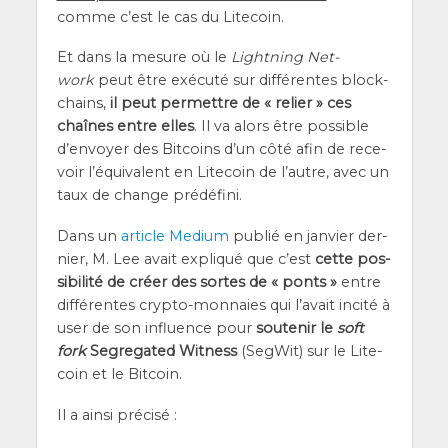
comme c’est le cas du Litecoin.
Et dans la mesure où le
Light­ning Net­
work
peut être exé­cu­té sur dif­fé­rentes blo­ck­
chains,
il peut per­mettre de « relier » ces
chaînes entre elles
. Il va alors être pos­sible
d’en­voyer des Bit­coins d’un côté afin de rece­
voir l’é­qui­valent en Lite­coin de l’autre, avec un
taux de change prédéfini.
Dans un
article Medium
publié en jan­vier der­
nier, M. Lee avait expli­qué que c’est
cette pos­
si­bi­li­té de créer des sortes de « ponts »
entre
dif­fé­rentes cryp­to-mon­naies qui l’a­vait inci­té à
user de son influence pour
sou­te­nir le
soft
fork
Segre­ga­ted Wit­ness
(Seg­Wit) sur le Lite­
coin et le Bitcoin.
Il a ain­si précisé :