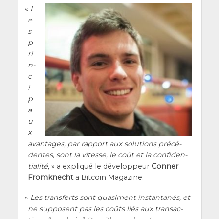
«
L
e
s
p
ri
n­
c
i­
p
a
u
x
avan­tages, par rap­port aux solu­tions pré­cé­
dentes, sont la vitesse, le coût et la confi­den­
tia­li­té,
» a expli­qué le déve­lop­peur
Conner
Fromk­necht
à Bit­coin Magazine.
«
Les trans­ferts sont qua­si­ment ins­tan­ta­nés, et
ne sup­posent pas les coûts liés aux tran­sac­