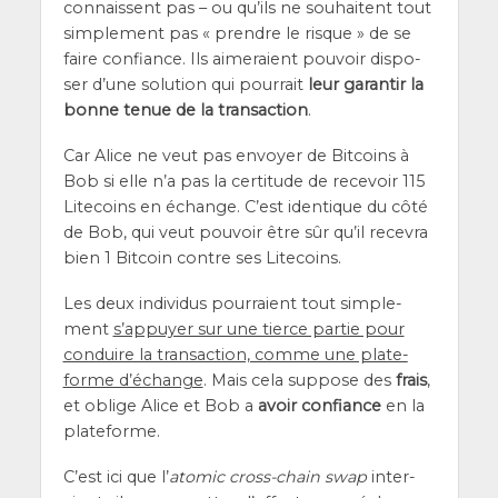
connaissent pas – ou qu’ils ne sou­haitent tout
sim­ple­ment pas « prendre le risque » de se
faire confiance. Ils aime­raient pou­voir dis­po­
ser d’une solu­tion qui pour­rait
leur garan­tir la
bonne tenue de la tran­sac­tion
.
Car Alice ne veut pas envoyer de Bit­coins à
Bob si elle n’a pas la cer­ti­tude de rece­voir 115
Lite­coins en échange. C’est iden­tique du côté
de Bob, qui veut pou­voir être sûr qu’il rece­vra
bien 1 Bit­coin contre ses Litecoins.
Les deux indi­vi­dus pour­raient tout sim­ple­
ment
s’ap­puyer sur une tierce par­tie pour
conduire la tran­sac­tion, comme une pla­te­
forme d’é­change
. Mais cela sup­pose des
frais
,
et oblige Alice et Bob a
avoir confiance
en la
plateforme.
C’est ici que l’
ato­mic cross-chain swap
inter­