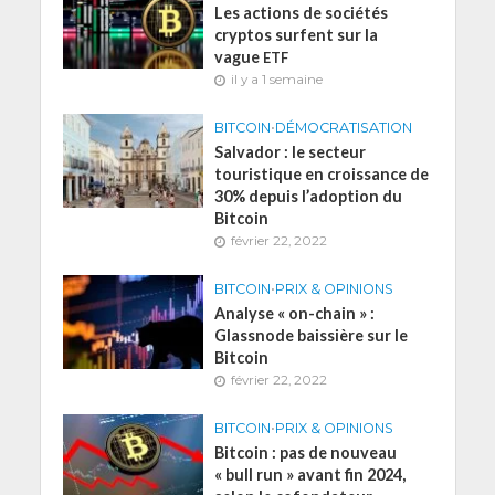
Les actions de sociétés
cryptos surfent sur la
vague
ETF
il y a 1 semaine
BITCOIN
•
DÉMOCRATISATION
Salvador : le secteur
touristique en croissance de
30% depuis l’adoption du
Bitcoin
février 22, 2022
BITCOIN
•
PRIX & OPINIONS
Analyse « on-chain » :
Glassnode baissière sur le
Bitcoin
février 22, 2022
BITCOIN
•
PRIX & OPINIONS
Bitcoin : pas de nouveau
« bull run » avant fin 2024,