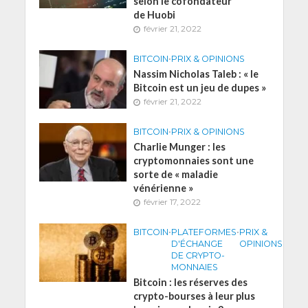
selon le cofondateur
de Huobi
février 21, 2022
BITCOIN
•
PRIX & OPINIONS
Nassim Nicholas Taleb : « le
Bitcoin est un jeu de dupes »
février 21, 2022
BITCOIN
•
PRIX & OPINIONS
Charlie Munger : les
cryptomonnaies sont une
sorte de « maladie
vénérienne »
février 17, 2022
BITCOIN
•
PLATEFORMES
•
PRIX &
D'ÉCHANGE
OPINIONS
DE CRYPTO-
MONNAIES
Bitcoin : les réserves des
crypto-bourses à leur plus