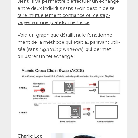
vient : il va per­mettre d’ef­fec­tuer un échange
entre deux indi­vi­dus
sans avoir besoin de se
faire mutuel­le­ment confiance ou de s’ap­
puyer sur une pla­te­forme tierce
.
Voi­ci un gra­phique détaillant le fonc­tion­ne­
ment de la méthode qui était aupa­ra­vant uti­li­
sée (sans
Light­ning Net­work
), qui per­met
d’illus­trer un tel échange :
Char­lie Lee
,