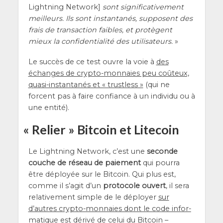
Light­ning Net­work]
sont signi­fi­ca­ti­ve­ment
meilleurs. Ils sont ins­tan­ta­nés, sup­posent des
frais de tran­sac­tion faibles, et pro­tègent
mieux la confi­den­tia­li­té des uti­li­sa­teurs.
»
Le suc­cès de ce test ouvre la voie à
des
échanges de cryp­to-mon­naies peu coû­teux,
qua­si-ins­tan­ta­nés et « trust­less »
(qui ne
forcent pas à faire confiance à un indi­vi­du ou à
une entité).
«
Relier » Bitcoin et Litecoin
Le Light­ning Net­work, c’est une
seconde
couche de réseau de paie­ment
qui pour­ra
être déployée sur le Bit­coin. Qui plus est,
comme il s’a­git d’un
pro­to­cole ouvert
, il sera
rela­ti­ve­ment simple de le déployer
sur
d’autres cryp­to-mon­naies dont le code infor­
ma­tique est déri­vé de celui du Bit­coin
–