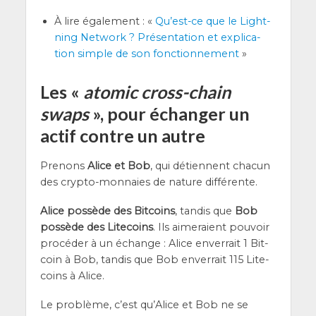
À lire éga­le­ment : «
Qu’est-ce que le Light­
ning Net­work ? Pré­sen­ta­tion et expli­ca­
tion simple de son fonc­tion­ne­ment
»
Les «
atomic cross-chain
swaps
», pour échanger un
actif contre un autre
Pre­nons
Alice et Bob
, qui détiennent cha­cun
des cryp­to-mon­naies de nature différente.
Alice pos­sède des Bit­coins
, tan­dis que
Bob
pos­sède des Lite­coins
. Ils aime­raient pou­voir
pro­cé­der à un échange : Alice enver­rait 1 Bit­
coin à Bob, tan­dis que Bob enver­rait 115 Lite­
coins à Alice.
Le pro­blème, c’est qu’A­lice et Bob ne se