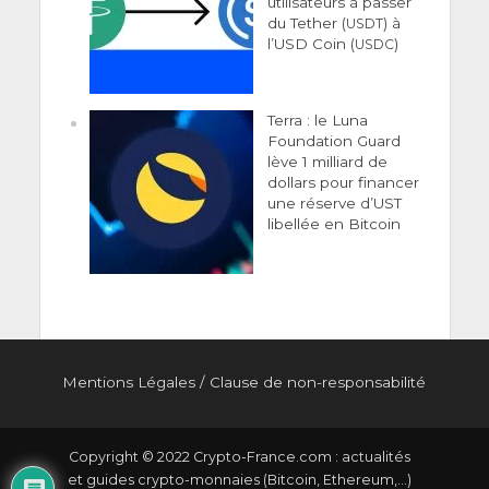
utilisateurs à passer
du Tether (
) à
USDT
l’USD Coin (
)
USDC
Terra : le Luna
Foundation Guard
lève 1 milliard de
dollars pour financer
une réserve d’UST
libellée en Bitcoin
Men­tions Légales
/
Clause de non-responsabilité
Copyright © 2022 Crypto-France.com : actualités
et guides crypto-monnaies (Bitcoin, Ethereum,...)