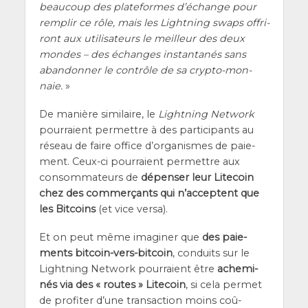
beau­coup des pla­te­formes d’é­change pour
rem­plir ce rôle, mais les Light­ning swaps offri­
ront aux uti­li­sa­teurs le meilleur des deux
mondes – des échanges ins­tan­ta­nés sans
aban­don­ner le contrôle de sa cryp­to-mon­
naie.
»
De manière simi­laire, le
Light­ning Net­work
pour­raient per­mettre à des par­ti­ci­pants au
réseau de faire office d’or­ga­nismes de paie­
ment. Ceux-ci pour­raient per­mettre aux
consom­ma­teurs de
dépen­ser leur Lite­coin
chez des com­mer­çants qui n’ac­ceptent que
les Bit­coins
(et vice versa).
Et on peut même ima­gi­ner que
des paie­
ments bit­coin-vers-bit­coin
, conduits sur le
Light­ning Net­work pour­raient être
ache­mi­
nés via des « routes » Lite­coin
, si cela per­met
de pro­fi­ter d’une tran­sac­tion moins coû­