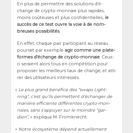
En plus de per­mettre des solu­tions d’é­
change de cryp­to-mon­naie plus rapides,
moins coû­teuses et plus confi­den­tielles,
le
suc­cès de ce test ouvre la voie à de nom­
breuses pos­si­bi­li­tés
.
En effet, chaque pair par­ti­ci­pant au réseau
pour­rait par exemple
agir comme une pla­te­
formes d’é­change de cryp­to-mon­naie
. Ceux-
ci seraient alors tous en com­pé­ti­tion pour
pro­po­ser les meilleurs taux de change, et atti­
rer des uti­li­sa­teurs intéressés.
«
Le plus grand béné­fice des “swaps Light­
ning”, c’est qu’ils per­mettent d’é­chan­ger de
manière effi­ciente dif­fé­rentes cryp­to-mon­
naies, sans s’ap­puyer sur le moindre “gar­
dien”,
» expli­qua M. Fromknecht.
«
Notre éco­sys­tème dépend actuel­le­ment