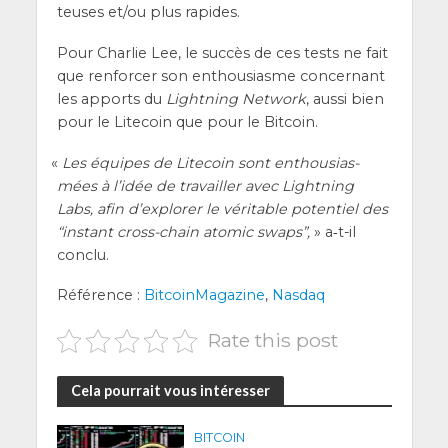
teuses et/ou plus rapides.
Pour Char­lie Lee, le suc­cès de ces tests ne fait
que ren­for­cer son enthou­siasme concer­nant
les apports du
Light­ning Net­work
, aus­si bien
pour le Lite­coin que pour le Bitcoin.
«
Les équipes de Lite­coin sont enthou­sias­
mées à l’i­dée de tra­vailler avec Light­ning
Labs, afin d’ex­plo­rer le véri­table poten­tiel des
“ins­tant cross-chain ato­mic swaps”,
» a‑t-il
conclu.
Réfé­rence :
Bit­coin­Ma­ga­zine
,
Nas­daq
Rate this post
Cela pourrait vous intéresser
BITCOIN