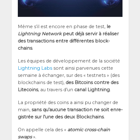
Même s’il est encore en phase de test,
le
Light­ning Net­work
peut déjà ser­vir à réa­li­ser
des tran­sac­tions entre dif­fé­rentes blo­ck­
chains
.
Les équipes de déve­lop­pe­ment de la socié­té
Light­ning Labs
sont ain­si par­ve­nues cette
semaine à échan­ger, sur des « test­nets » (des
blo­ck­chains de test),
des Bit­coins contre des
Lite­coins
, au tra­vers d’un
canal Light­ning
.
La pro­prié­té des coins a ain­si pu chan­ger de
main,
sans qu’au­cune tran­sac­tion ne soit enre­
gis­trée sur l’une des deux Blo­ck­chains
.
On appelle cela des «
ato­mic cross-chain
swaps
».