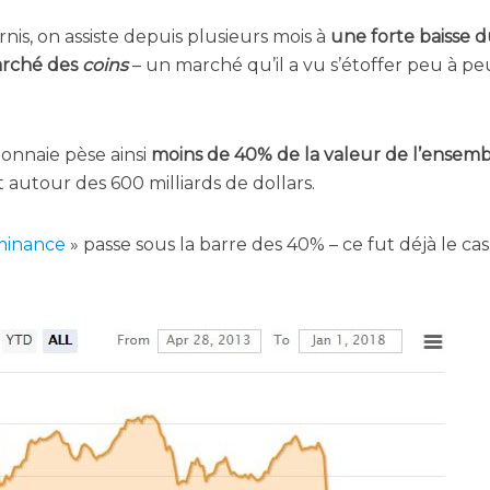
­nis, on assiste depuis plu­sieurs mois à
une forte baisse 
ar­ché des
coins
– un mar­ché qu’il a vu s’é­tof­fer peu à pe
on­naie pèse ain­si
moins de 40% de la valeur de l’en­sem
t autour des 600 mil­liards de dollars.
mi­nance
» passe sous la barre des 40% – ce fut déjà le ca