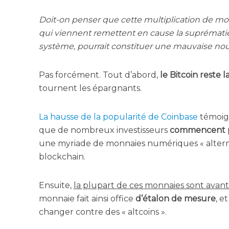
Doit-on pen­ser que cette mul­ti­pli­ca­tion de mon
qui viennent remettent en cause la supré­ma­tie d
sys­tème, pour­rait consti­tuer une mau­vaise nou­
Pas for­cé­ment. Tout d’a­bord,
le Bit­coin reste l
tournent les épargnants.
La hausse de la popu­la­ri­té de Coin­base
témoign
que de nom­breux inves­tis­seurs
com­mencent pa
une myriade de mon­naies numé­riques « alter­na
blockchain.
Ensuite,
la plu­part de ces mon­naies sont avant
mon­naie fait ain­si office
d’é­ta­lon de mesure
, e
chan­ger contre des « altcoins ».