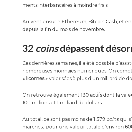
ments inter­ban­caires à moindre frais.
Arrivent ensuite Ethe­reum, Bit­coin Cash, et en
depuis la fin du mois de novembre.
32
coins
dépassent désorma
Ces der­nières semaines, il a été pos­sible d’as­sis
nom­breuses mon­naies numé­riques. On compte 
« licornes »
valo­ri­sées à plus d’un mil­liard de do
On retrouve éga­le­ment
130 actifs
dont la vale
100 mil­lions et 1 mil­liard de dollars.
Au total, ce sont pas moins de 1 379
coins
qui s
mar­chés, pour une valeur totale d’en­vi­ron
600