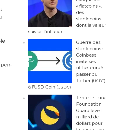
« flatcoins »,
du
des
u
stablecoins
dont la valeur
suivrait l’inflation
ble
Guerre des
stablecoins :
Coinbase
invite ses
s pen­
utilisateurs à
passer du
Tether (
)
USDT
à l’USD Coin (
)
USDC
Terra : le Luna
Foundation
Guard lève 1
milliard de
dollars pour
financer une