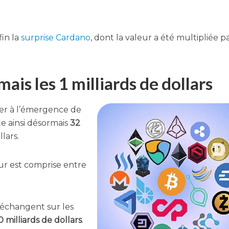
fin la
sur­prise Car­da­no
, dont la valeur a été mul­ti­pliée p
is les 1 milliards de dollars
­ter à l’é­mer­gence de
ain­si désor­mais
32
llars.
ur est com­prise entre
’é­changent sur les
 mil­liards de dol­lars
.