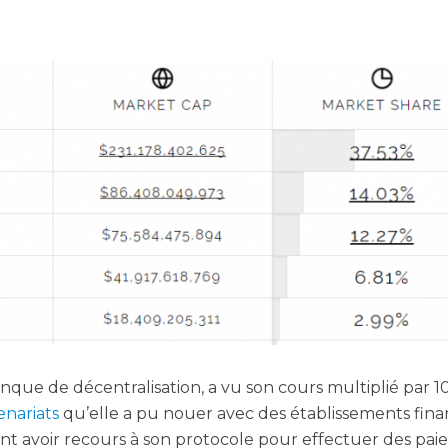
e de décen­tra­li­sa­tion, a vu son cours mul­ti­plié par 1
­na­riats
qu’elle a pu nouer avec des éta­blis­se­ments fina
ent avoir recours à son pro­to­cole pour effec­tuer des paie