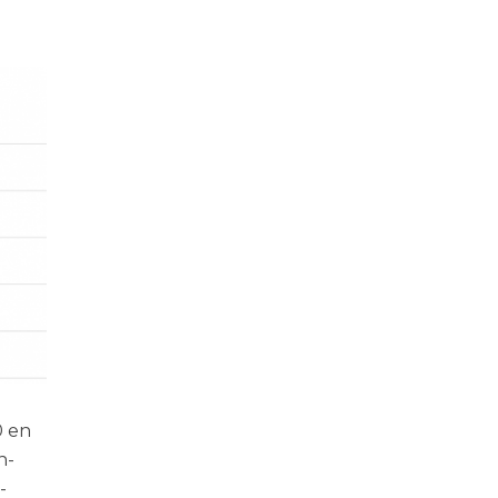
0 en
n­
­