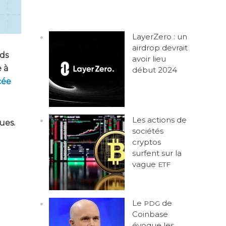
LayerZero : un
airdrop devrait
ids
avoir lieu
e à
début 2024
cée
Les actions de
ues.
sociétés
cryptos
surfent sur la
vague
ETF
Le
de
PDG
Coinbase
évoque les