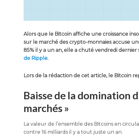
Alors que le Bit­coin affiche une crois­sance inso
sur le mar­ché des cryp­to-mon­naies accuse une f
85% il y a un an, elle a chu­té ven­dre­di der­nie
de Ripple
.
Lors de la rédac­tion de cet article, le Bit­coin 
Baisse de la domination du
marchés »
La valeur de l’en­semble des Bit­coins en cir­cu­l
contre 16 mil­liards il y a tout juste un an.