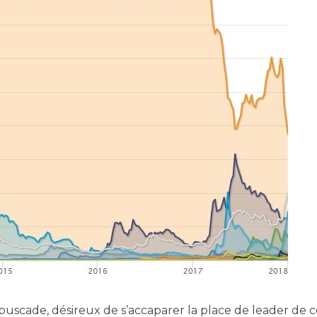
bus­cade, dési­reux de s’ac­ca­pa­rer la place de lea­der de c