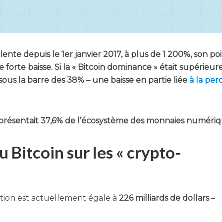
­lente depuis le 1er jan­vier 2017, à plus de 1 200%, son po
orte baisse. Si la « Bit­coin domi­nance » était supé­rieur
r sous la barre des 38% – une baisse en par­tie liée
à la per­
repré­sen­tait 37,6% de l’é­co­sys­tème des mon­naies numériq
 Bitcoin sur les « crypto-
a­tion est actuel­le­ment égale à
226 mil­liards de dol­lars
–