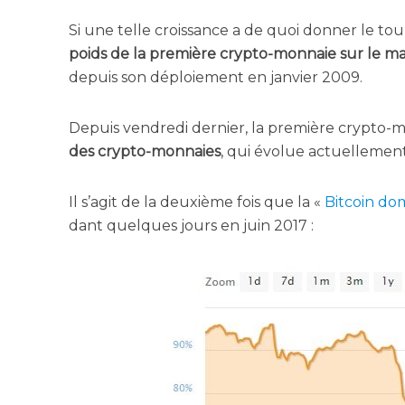
Si une telle crois­sance a de quoi don­ner le tour
poids de la pre­mière cryp­to-mon­naie sur le m
depuis son déploie­ment en jan­vier 2009.
Depuis ven­dre­di der­nier, la pre­mière cryp­to-m
des cryp­to-mon­naies
, qui évo­lue actuel­le­men
Il s’a­git de la deuxième fois que la «
Bit­coin do
dant quelques jours en juin 2017 :