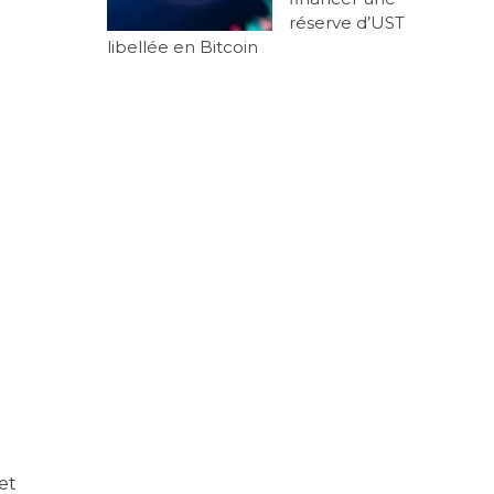
réserve d’UST
libellée en Bitcoin
et