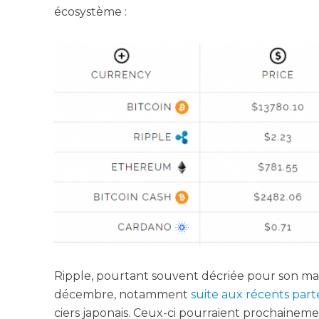
écosystème :
Ripple, pour­tant sou­vent décriée pour son manqu
décembre, notam­ment
suite aux récents par­te
ciers japo­nais. Ceux-ci pour­raient pro­chai­ne­m