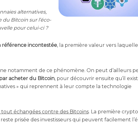
­naies alter­na­tives,
u Bit­coin sur l’é­co­
velle pour celui-ci ?
a réfé­rence incon­tes­tée
, la pre­mière valeur vers laquelle
e notam­ment de ce phé­no­mène. On peut d’ailleurs pe
r ache­ter du Bit­coin
, pour décou­vrir ensuite qu’il exis
­tives » qui reprennent à leur compte la tech­no­lo­gie
 tout échan­gées contre des Bit­coins
. La pre­mière cryp­to
t reste pri­sée des inves­tis­seurs qui peuvent faci­le­ment l’é