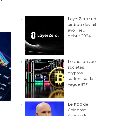
LayerZero : un
airdrop devrait
avoir lieu
début 2024
Les actions de
sociétés
cryptos
surfent sur la
vague
ETF
Le
de
PDG
Coinbase
évoque les