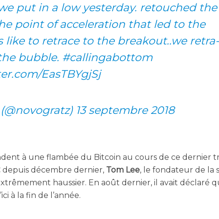
e put in a low yes­ter­day. retou­ched the
e point of acce­le­ra­tion that led to the
 like to retrace to the breakout..we retra­
 the bubble.
#cal­lin­ga­bot­tom
tter.com/EasTBYgjSj
 (@novogratz)
13 sep­tembre 2018
ndent à une flam­bée du Bit­coin au cours de ce der­nier tr
depuis décembre der­nier,
Tom Lee
, le fon­da­teur de la 
C
extrê­me­ment haus­sier. En août der­nier, il avait décla­ré qu
i­ci à la fin de l’année.