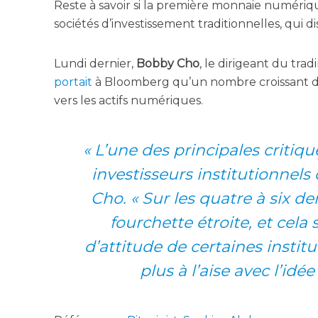
Reste à savoir si la pre­mière mon­naie numé­rique
socié­tés d’in­ves­tis­se­ment tra­di­tion­nelles, q
Lun­di der­nier,
Bob­by Cho
, le diri­geant du tra
por­tait
à Bloom­berg qu’un nombre crois­sant d’in­v
vers les actifs numériques.
«
L’une des prin­ci­pales cri­tiq
inves­tis­seurs ins­ti­tu­tion­nels
Cho. « Sur les quatre à six de
four­chette étroite, et cela
d’attitude de cer­taines ins­ti­tu
plus à l’aise avec l’idé