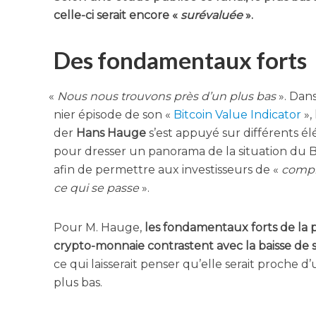
celle-ci serait encore «
sur­éva­luée
».
Des fondamentaux forts
«
Nous nous trou­vons près d’un plus bas
». Dans
nier épi­sode de son «
Bit­coin Value Indi­ca­tor
», 
der
Hans Hauge
s’est appuyé sur dif­fé­rents é
pour dres­ser un pano­ra­ma de la situa­tion du Bi
afin de per­mettre aux inves­tis­seurs de «
com­p
ce qui se passe
».
Pour M. Hauge,
les fon­da­men­taux forts de la 
cryp­to-mon­naie contrastent avec la baisse de 
ce qui lais­se­rait pen­ser qu’elle serait proche d
plus bas.