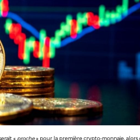
erait «
proche
» pour la pre­mière cryp­to-mon­naie, alors