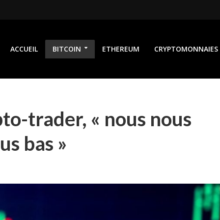
ACCUEIL
BITCOIN
ETHEREUM
CRYPTOMONNAIES
pto-trader, « nous nous
us bas »