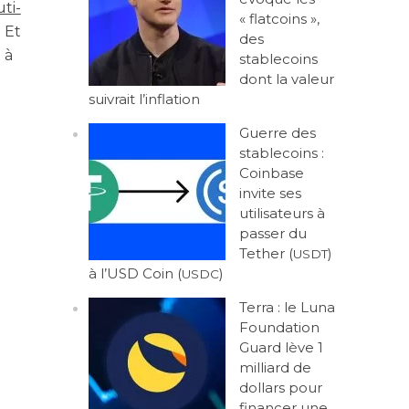
­ti­
« flatcoins »,
. Et
des
 à
stablecoins
dont la valeur
suivrait l’inflation
Guerre des
stablecoins :
Coinbase
invite ses
utilisateurs à
passer du
Tether (
)
USDT
à l’USD Coin (
)
USDC
Terra : le Luna
Foundation
Guard lève 1
milliard de
dollars pour
financer une