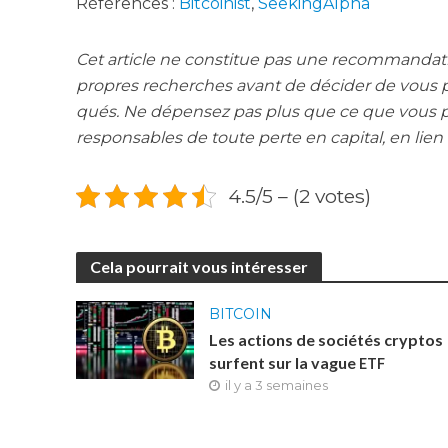
Réfé­rences :
Bit­coi­nist
,
See­kin­gAl­pha
Cet article ne consti­tue pas une recom­man­da
propres recherches avant de déci­der de vous pro
qués. Ne dépen­sez pas plus que ce que vous p
res­pon­sables de toute perte en capi­tal, en lien a
4.5/5 – (2 votes)
Cela pourrait vous intéresser
BITCOIN
Les actions de sociétés cryptos
surfent sur la vague
ETF
il y a 3 semaines