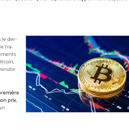
 le der­
le tra­
lé­ments
t­coin,
rendre
pre­mière
son prix
,
’un