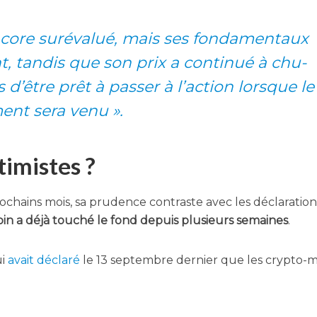
core sur­éva­lué, mais ses fon­da­men­taux
nt, tan­dis que son prix a conti­nué à chu­
s d’être prêt à pas­ser à l’ac­tion lorsque le
nt sera venu ».
timistes ?
­chains mois, sa pru­dence contraste avec les décla­ra­tio
oin a déjà tou­ché le fond depuis plu­sieurs semaines
.
ui
avait décla­ré
le 13 sep­tembre der­nier que les cryp­to-