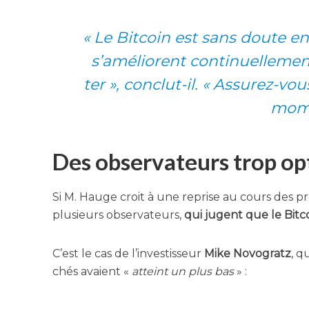
«
Le Bit­coin est sans doute en
s’a­mé­liorent conti­nuel­le­me
ter », conclut-il. « Assu­rez-vou
mome
Des observateurs trop op
Si M. Hauge croit à une reprise au cours des pro
plu­sieurs obser­va­teurs,
qui jugent que le Bit­c
C’est le cas de l’in­ves­tis­seur
Mike Novo­gratz
, q
chés avaient «
atteint un plus bas
» :