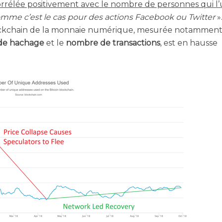
­ré­lée posi­ti­ve­ment avec le nombre de per­sonnes qui l’u
omme c’est le cas pour des actions Face­book ou Twit­ter
»
 blo­ck­chain de la mon­naie numé­rique, mesu­rée notam­ment
de hachage
et le
nombre de tran­sac­tions
, est en hausse