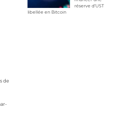
réserve d’UST
libellée en Bitcoin
ns de
mar­