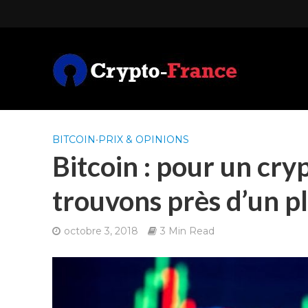
BITCOIN
•
PRIX & OPINIONS
Bitcoin : pour un cry
trouvons près d’un pl
octobre 3, 2018
3 Min Read