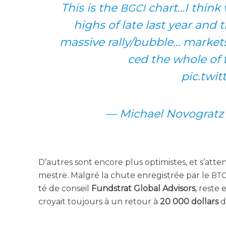
This is the
chart…I think w
BGCI
highs of late last year and th
mas­sive rally/bubble… mar­kets
ced the whole of
pic.twi
— Michael Novo­gratz
D’autres sont encore plus opti­mistes, et s’at­te
mestre. Mal­gré la chute enre­gis­trée par le
BT
té de conseil
Fund­strat Glo­bal Advi­sors
, reste 
croyait tou­jours à un retour à
20 000 dol­lars
d’