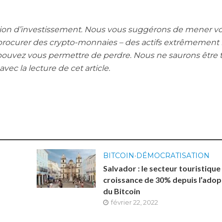
­tion d’investissement. Nous vous sug­gé­rons de mener v
­cu­rer des cryp­to-mon­naies – des actifs extrê­me­ment r
ou­vez vous per­mettre de perdre. Nous ne sau­rons être 
vec la lec­ture de cet article.
BITCOIN
•
DÉMOCRATISATION
Salvador : le secteur touristique
croissance de 30% depuis l’adop
du Bitcoin
février 22, 2022