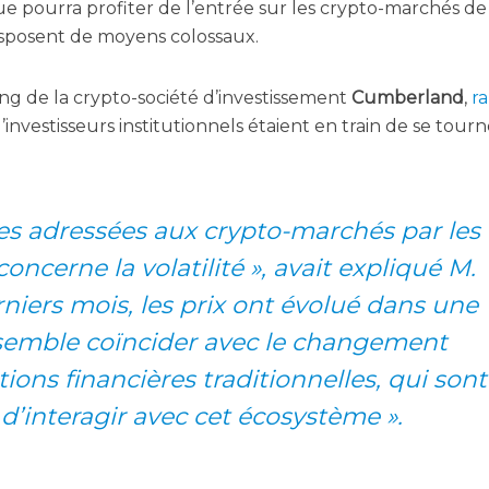
 pour­ra pro­fi­ter de l’en­trée sur les cryp­to-mar­chés de
ui dis­posent de moyens colossaux.
­ding de la cryp­to-socié­té d’investissement
Cum­ber­land
,
ra
es­tis­seurs ins­ti­tu­tion­nels étaient en train de se tour­n
ues adres­sées aux cryp­to-mar­chés par les
 concerne la vola­ti­li­té », avait expli­qué M.
r­niers mois, les prix ont évo­lué dans une
 semble coïn­ci­der avec le chan­ge­ment
­tions finan­cières tra­di­tion­nelles, qui sont
e d’interagir avec cet écosystème ».