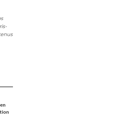
os
is­
tenus
 en
tion