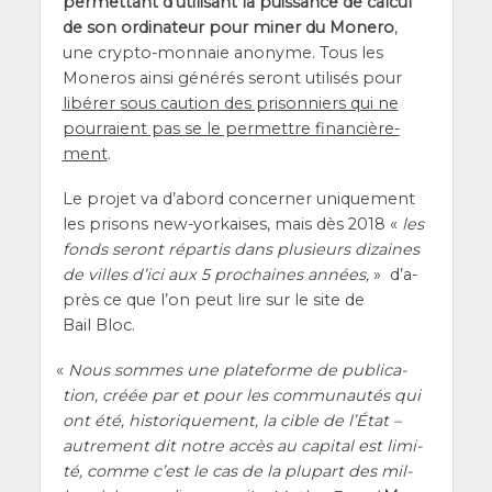
per­met­tant d’u­ti­li­sant la puis­sance de cal­cul
de son ordi­na­teur pour miner du Mone­ro
,
une cryp­to-mon­naie ano­nyme. Tous les
Mone­ros ain­si géné­rés seront uti­li­sés pour
libé­rer sous cau­tion des pri­son­niers qui ne
pour­raient pas se le per­mettre finan­ciè­re­
ment
.
Le pro­jet va d’a­bord concer­ner uni­que­ment
les pri­sons new-yor­kaises, mais dès 2018 «
les
fonds seront répar­tis dans plu­sieurs dizaines
de villes d’i­ci aux 5 pro­chaines années,
» d’a­
près ce que l’on peut lire sur le site de
Bail Bloc.
«
Nous sommes une pla­te­forme de publi­ca­
tion, créée par et pour les com­mu­nau­tés qui
ont été, his­to­ri­que­ment, la cible de l’É­tat –
autre­ment dit notre accès au capi­tal est limi­
té, comme c’est le cas de la plu­part des mil­