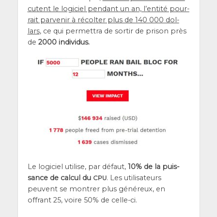
cutent le logi­ciel pen­dant un an, l’en­ti­té pour­
rait par­ve­nir à récol­ter plus de 140 000 dol­
lars
, ce qui per­met­tra de sor­tir de pri­son près
de
2000 indi­vi­dus.
Le logi­ciel uti­lise, par défaut,
10% de la puis­
sance de cal­cul du
. Les uti­li­sa­teurs
CPU
peuvent se mon­trer plus géné­reux, en
offrant 25, voire 50% de celle-ci.