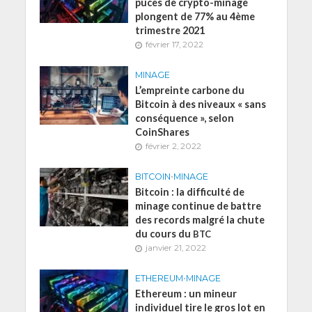
puces de crypto-minage
plongent de 77% au 4ème
trimestre 2021
février 17, 2022
MINAGE
L’empreinte carbone du
Bitcoin à des niveaux « sans
conséquence », selon
CoinShares
février 2, 2022
BITCOIN
•
MINAGE
Bitcoin : la difficulté de
minage continue de battre
des records malgré la chute
du cours du
BTC
janvier 21, 2022
ETHEREUM
•
MINAGE
Ethereum : un mineur
individuel tire le gros lot en