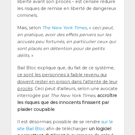
liber­té avant son pro­cès – est cen­sée réduire
les risques de remise en liber­té de dan­ge­reux
criminels.
Mais, selon
The New York Times
, «
ceci peut,
en pra­tique, avoir des effets per­vers sur les
accu­sés peu for­tu­nés, en par­ti­cu­lier ceux qui
sont pla­cés en déten­tion pour de petits
délits.
»
Bail Bloc explique que, du fait de ce sys­tème,
ce sont les per­sonnes à faible reve­nu qui
doivent res­ter en pri­son dans l’at­tente de leur
pro­cès
. Ceci peut d’ailleurs, selon une avo­cate
inter­ro­gée par
The New York Times
,
accroître
les risques que des inno­cents finissent par
plai­der cou­pable
.
Il est désor­mais pos­sible de se rendre
sur le
site Bail Bloc
afin de télé­char­ger
un logi­ciel