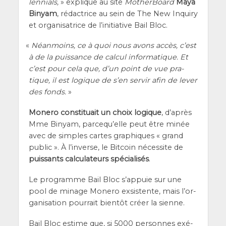
len­nials,
» explique au site
Mother­Board
Maya
Binyam
, rédac­trice au sein de The New Inqui­ry
et orga­ni­sa­trice de l’i­ni­tia­tive Bail Bloc.
«
Néan­moins, ce à quoi nous avons accès, c’est
à de la puis­sance de cal­cul infor­ma­tique. Et
c’est pour cela que, d’un point de vue pra­
tique, il est logique de s’en ser­vir afin de lever
des fonds.
»
Mone­ro consti­tuait un choix logique
, d’a­près
Mme Binyam, par­ce­qu’elle peut être minée
avec de simples cartes gra­phiques « grand
public ». À l’in­verse, le Bit­coin néces­site de
puis­sants cal­cu­la­teurs spé­cia­li­sés
.
Le pro­gramme Bail Bloc s’ap­puie sur une
pool de minage Mone­ro exsis­tente, mais l’or­
ga­ni­sa­tion pour­rait bien­tôt créer la sienne.
Bail Bloc estime que,
si 5000 per­sonnes exé­