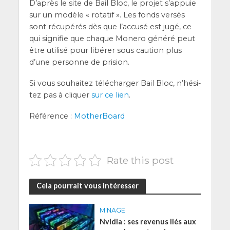
D’a­près le site de Bail Bloc, le pro­jet s’ap­puie
sur un modèle « rota­tif ». Les fonds ver­sés
sont récu­pé­rés dès que l’ac­cu­sé est jugé, ce
qui signi­fie que chaque Mone­ro géné­ré peut
être uti­li­sé pour libé­rer sous cau­tion plus
d’une per­sonne de prision.
Si vous sou­hai­tez télé­char­ger Bail Bloc, n’hé­si­
tez pas à cli­quer
sur ce lien
.
Réfé­rence :
Mother­Board
Rate this post
Cela pourrait vous intéresser
MINAGE
Nvidia : ses revenus liés aux