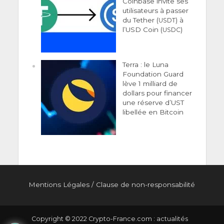
Coinbase invite ses
utilisateurs à passer
du Tether (
) à
USDT
l’USD Coin (
)
USDC
Terra : le Luna
Foundation Guard
lève 1 milliard de
dollars pour financer
une réserve d’UST
libellée en Bitcoin
Men­tions Légales
/
Clause de non-responsabilité
Copyright © 2022 Crypto-France.com : actualités