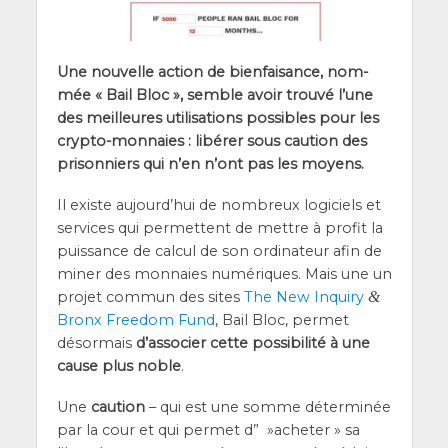
Une nou­velle action de bien­fai­sance, nom­
mée « Bail Bloc », semble avoir trou­vé l’une
des meilleures uti­li­sa­tions pos­sibles pour les
cryp­to-mon­naies : libé­rer sous cau­tion des
pri­son­niers qui n’en n’ont pas les moyens.
Il existe aujourd’­hui de nom­breux logi­ciels et
ser­vices qui per­mettent de mettre à pro­fit la
puis­sance de cal­cul de son ordi­na­teur afin de
miner des mon­naies numé­riques. Mais une un
pro­jet com­mun des sites
The New Inqui­ry
&
Bronx Free­dom Fund
, Bail Bloc, per­met
désor­mais
d’as­so­cier cette pos­si­bi­li­té à une
cause plus noble
.
Une
cau­tion
– qui est une somme déter­mi­née
par la cour et qui per­met d” »ache­ter » sa