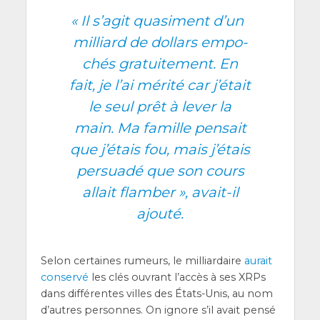
«
Il s’a­git qua­si­ment d’un
mil­liard de dol­lars empo­
chés gra­tui­te­ment. En
fait, je l’ai méri­té car j’é­tait
le seul prêt à lever la
main. Ma famille pen­sait
que j’é­tais fou, mais j’é­tais
per­sua­dé que son cours
allait flam­ber », avait-il
ajouté.
Selon cer­taines rumeurs, le mil­liar­daire
aurait
conser­vé
les clés ouvrant l’ac­cès à ses XRPs
dans dif­fé­rentes villes des États-Unis, au nom
d’autres per­sonnes. On ignore s’il avait pen­sé