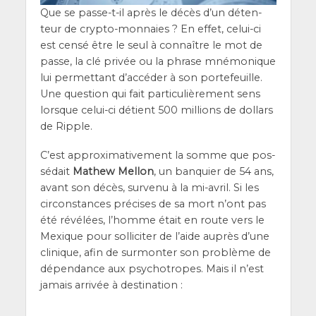
Que se passe-t-il après le décès d’un déten­
teur de cryp­to-mon­naies ? En effet, celui-ci
est cen­sé être le seul à connaître le mot de
passe, la clé pri­vée ou la phrase mné­mo­nique
lui per­met­tant d’ac­cé­der à son por­te­feuille.
Une ques­tion qui fait par­ti­cu­liè­re­ment sens
lorsque celui-ci détient 500 mil­lions de dol­lars
de Ripple.
C’est approxi­ma­ti­ve­ment la somme que pos­
sé­dait
Mathew Mel­lon
, un ban­quier de 54 ans,
avant son décès, sur­ve­nu à la mi-avril. Si les
cir­cons­tances pré­cises de sa mort n’ont pas
été révé­lées, l’homme était en route vers le
Mexique pour sol­li­ci­ter de l’aide auprès d’une
cli­nique, afin de sur­mon­ter son pro­blème de
dépen­dance aux psy­cho­tropes. Mais il n’est
jamais arri­vée à destination :