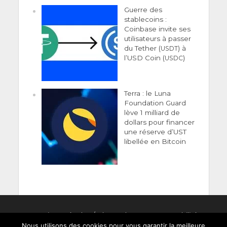
Guerre des
stablecoins :
Coinbase invite ses
utilisateurs à passer
du Tether (
) à
USDT
l’USD Coin (
)
USDC
Terra : le Luna
Foundation Guard
lève 1 milliard de
dollars pour financer
une réserve d’UST
libellée en Bitcoin
Men­tions Légales
/
Clause de non-responsabilité
Nous utilisons des cookies pour vous garantir la meilleure