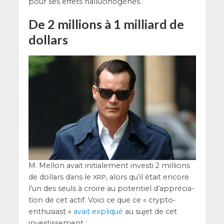
pour ses effets hallucinogènes.
De 2 millions à 1 milliard de
dollars
M. Mel­lon avait ini­tia­le­ment inves­ti 2 mil­lions
de dol­lars dans le
, alors qu’il était encore
XRP
l’un des seuls à croire au poten­tiel d’ap­pré­cia­
tion de cet actif. Voi­ci ce que ce « cryp­to-
enthu­siast »
avait expli­qué
au sujet de cet
investissement :