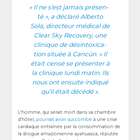
«
Il ne s’est jamais pré­sen­
té », a décla­ré Alber­to
Sola, direc­teur médi­cal de
Clear Sky Reco­ve­ry, une
cli­nique de dés­in­toxi­ca­
tion située à Cancún. « Il
était cen­sé se pré­sen­ter à
la cli­nique lun­di matin. Ils
nous ont ensuite indi­qué
qu’il était décédé ».
L’homme, qui serait mort dans sa chambre
d’hô­tel,
pour­rait avoir suc­com­bé
à une crise
car­diaque entraî­née par la consom­ma­tion de
la drogue ama­zio­nienne aya­huas­ca, répu­tée