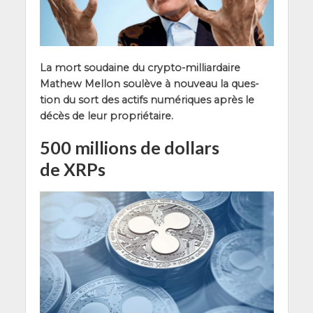
La mort sou­daine du cryp­to-mil­liar­daire
Mathew Mel­lon sou­lève à nou­veau la ques­
tion du sort des actifs numé­riques après le
décès de leur propriétaire.
500 millions de dollars
de XRPs