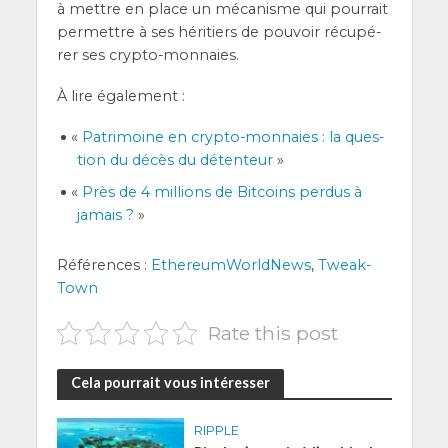
à mettre en place un méca­nisme qui pour­rait
per­mettre à ses héri­tiers de pou­voir récu­pé­
rer ses crypto-monnaies.
À lire également :
«
Patri­moine en cryp­to-mon­naies : la ques­
tion du décès du déten­teur
»
«
Près de 4 mil­lions de Bit­coins per­dus à
jamais ?
»
Réfé­rences :
Ethe­reum­World­News
,
Tweak­
Town
Rate this post
Cela pourrait vous intéresser
RIPPLE