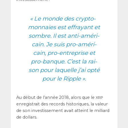
«
Le monde des cryp­to-
mon­naies est effrayant et
sombre. Il est anti-amé­ri­
cain. Je suis pro-amé­ri­
cain, pro-entre­prise et
pro-banque. C’est la rai­
son pour laquelle j’ai opté
pour le Ripple ».
Au début de l’an­née 2018, alors que le
XRP
enre­gis­trait des records his­to­riques, la valeur
de son inves­tis­se­ment avait atteint le mil­liard
de dollars.