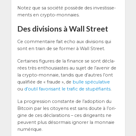
Notez que sa socié­té pos­sède des inves­tis­se­
ments en crypto-monnaies.
Des divisions à Wall Street
Ce com­men­taire fait echo aux divi­sions qui
sont en train de se for­mer à Wall Street.
Cer­taines figures de la finance se sont décla­
rées très enthou­siastes au sujet de l’a­ve­nir de
la cryp­to-mon­naie, tan­dis que d’autres l’ont
qua­li­fiée de « fraude », de
bulle spé­cu­la­tive
ou
d’ou­til favo­ri­sant le tra­fic de stu­pé­fiants
.
La pro­gres­sion constante de l’a­dop­tion du
Bit­coin par les citoyens est sans doute à l’o­ri­
gine de ces décla­ra­tions – ces diri­geants ne
peuvent plus désor­mais igno­rer la mon­naie
numérique.