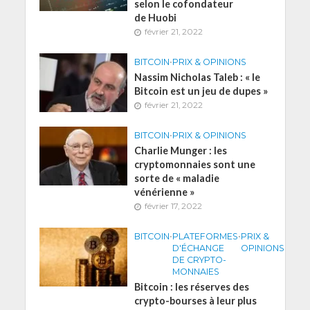
selon le cofondateur
de Huobi
février 21, 2022
BITCOIN
•
PRIX & OPINIONS
Nassim Nicholas Taleb : « le
Bitcoin est un jeu de dupes »
février 21, 2022
BITCOIN
•
PRIX & OPINIONS
Charlie Munger : les
cryptomonnaies sont une
sorte de « maladie
vénérienne »
février 17, 2022
BITCOIN
•
PLATEFORMES
•
PRIX &
D'ÉCHANGE
OPINIONS
DE CRYPTO-
MONNAIES
Bitcoin : les réserves des
crypto-bourses à leur plus