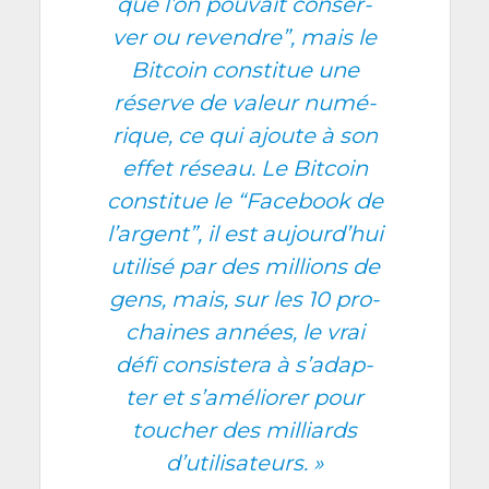
que l’on pou­vait conser­
ver ou revendre”, mais le
Bit­coin consti­tue une
réserve de valeur numé­
rique, ce qui ajoute à son
effet réseau
. Le Bit­coin
consti­tue le “Face­book de
l’argent”, il est aujourd’­hui
uti­li­sé par des mil­lions de
gens, mais, sur les 10 pro­
chaines années, le vrai
défi consis­te­ra à s’a­dap­
ter et s’a­mé­lio­rer pour
tou­cher des mil­liards
d’utilisateurs. »