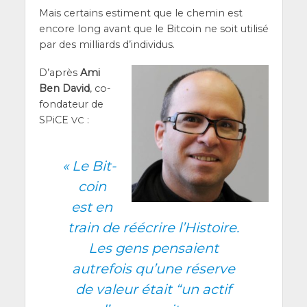
Mais cer­tains estiment que le che­min est
encore long avant que le Bit­coin ne soit uti­li­sé
par des mil­liards d’individus.
D’a­près
Ami
Ben David
, co-
fon­da­teur de
SPiCE
:
VC
«
Le Bit­
coin
est en
train de réécrire l’His­toire.
Les gens pen­saient
autre­fois qu’une réserve
de valeur était “un actif