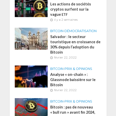
Les actions de sociétés
cryptos surfent sur la
vague
ETF
il y a 2 semaines
BITCOIN
•
DÉMOCRATISATION
Salvador : le secteur
touristique en croissance de
30% depuis l’adoption du
Bitcoin
février 22, 2022
BITCOIN
•
PRIX & OPINIONS
Analyse « on-chain » :
Glassnode baissière sur le
Bitcoin
février 22, 2022
BITCOIN
•
PRIX & OPINIONS
Bitcoin : pas de nouveau
« bull run » avant fin 2024,