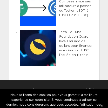
Coinbase invite ses
utilisateurs à passer
du Tether (
) à
USDT
l’USD Coin (
)
USDC
Terra : le Luna
Foundation Guard
lève 1 milliard de
dollars pour financer
une réserve d’UST
libellée en Bitcoin
Men­tions Légales
/
Clause de non-responsabilité
Nous utilisons des cookies pour vous garantir la meilleure
expérience sur notre site. Si vous continuez à utiliser ce
dernier, nous considérerons que vous acceptez l'utilisation des
Copyright © 2022 Crypto-France.com : actualités