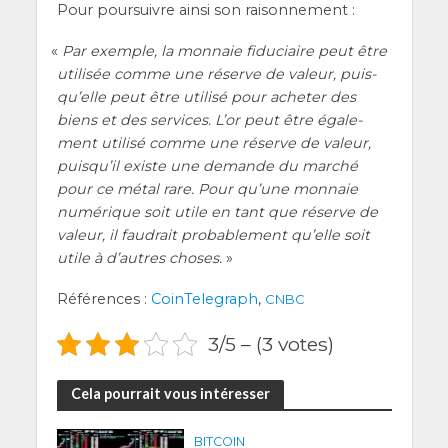
Pour pour­suivre ain­si son raisonnement :
«
Par exemple, la mon­naie fidu­ciaire peut être
uti­li­sée comme une réserve de valeur, puis­
qu’elle peut être uti­li­sé pour ache­ter des
biens et des ser­vices. L’or peut être éga­le­
ment uti­li­sé comme une réserve de valeur,
puis­qu’il existe une demande du mar­ché
pour ce métal rare. Pour qu’une mon­naie
numé­rique soit utile en tant que réserve de
valeur, il fau­drait pro­ba­ble­ment qu’elle soit
utile à d’autres choses.
»
Réfé­rences :
Coin­Te­le­graph
,
CNBC
3/5 – (3 votes)
Cela pourrait vous intéresser
BITCOIN