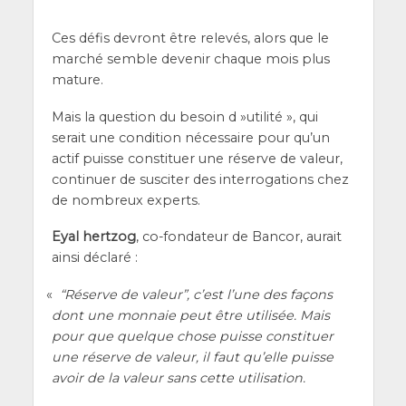
Ces défis devront être rele­vés, alors que le
mar­ché semble deve­nir chaque mois plus
mature.
Mais la ques­tion du besoin d »uti­li­té », qui
serait une condi­tion néces­saire pour qu’un
actif puisse consti­tuer une réserve de valeur,
conti­nuer de sus­ci­ter des inter­ro­ga­tions chez
de nom­breux experts.
Eyal hert­zog
, co-fon­da­teur de Ban­cor, aurait
ain­si déclaré :
«
“Réserve de valeur”, c’est l’une des façons
dont une mon­naie peut être uti­li­sée. Mais
pour que quelque chose puisse consti­tuer
une réserve de valeur, il faut qu’elle puisse
avoir de la valeur sans cette utilisation.