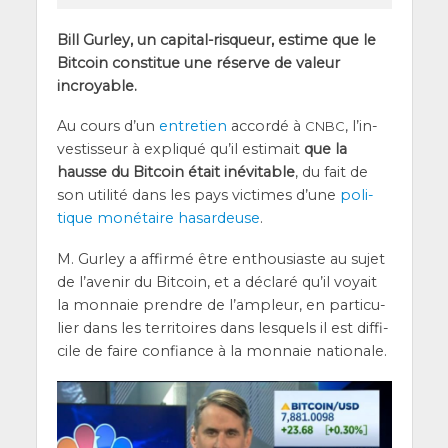
Bill Gur­ley, un capi­tal-ris­queur, estime que le
Bit­coin consti­tue une réserve de valeur
incroyable.
Au cours d’un
entre­tien
accor­dé à
, l’in­
CNBC
ves­tis­seur à expli­qué qu’il esti­mait
que la
hausse du Bit­coin était inévi­table
, du fait de
son uti­li­té dans les pays vic­times d’une
poli­
tique moné­taire hasar­deuse
.
M. Gur­ley a affir­mé être enthou­siaste au sujet
de l’a­ve­nir du Bit­coin, et a décla­ré qu’il voyait
la mon­naie prendre de l’am­pleur, en par­ti­cu­
lier dans les ter­ri­toires dans les­quels il est dif­fi­
cile de faire confiance à la mon­naie nationale.