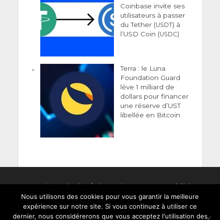
Coinbase invite ses
utilisateurs à passer
du Tether (
) à
USDT
l’USD Coin (
)
USDC
Terra : le Luna
Foundation Guard
lève 1 milliard de
dollars pour financer
une réserve d’UST
libellée en Bitcoin
Men­tions Légales
/
Clause de non-responsabilité
Nous utilisons des cookies pour vous garantir la meilleure
expérience sur notre site. Si vous continuez à utiliser ce
dernier, nous considérerons que vous acceptez l'utilisation des
Copyright © 2022 Crypto-France.com : actualités