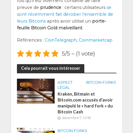
fois qu’il est vive­ment conseillé de faire
preuve de
pru­dence
: cer­tains uti­li­sa­teurs
se
sont récem­ment fait déro­ber l’en­semble de
leurs Bit­coins
après avoir uti­li­sé un
por­te­
feuille Bit­coin Gold mal­veillant
.
Réfé­rences :
Coin­Te­le­graph
,
Coin­mar­ket­cap
5/5 – (1 vote)
Cela pourrait vous intéresser
ASPECT
•
BITCOIN
•
FORKS
LÉGAL
Kraken, Bitmain et
Bitcoin.com accusés d’avoir
manipulé le « hard fork » du
Bitcoin Cash
décembre 7, 2018
BITCOIN
•
FORKS