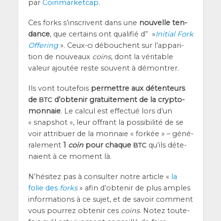
par
Coin­mar­ket­cap
.
Ces forks s’ins­crivent dans une
nou­velle ten­
dance
, que cer­tains ont qua­li­fié d” »
Ini­tial Fork
Offe­ring
». Ceux-ci débouchent sur l’ap­pa­ri­
tion de nou­veaux
coins
, dont la véri­table
valeur ajou­tée reste sou­vent à démontrer.
Ils vont tou­te­fois
per­mettre aux déten­teurs
de
d’ob­te­nir gra­tui­te­ment de la cryp­to-
BTC
mon­naie
. Le cal­cul est effec­tué lors d’un
« snap­shot », leur offrant la pos­si­bi­li­té de se
voir attri­buer de la mon­naie « for­kée » – géné­
ra­le­ment
1
coin
pour chaque
qu’ils déte­
BTC
naient à ce moment là.
N’hé­si­tez pas à consul­ter notre article «
la
folie des
forks
» afin d’ob­te­nir de plus amples
infor­ma­tions à ce sujet, et de savoir com­ment
vous pour­rez obte­nir ces
coins
. Notez tou­te­