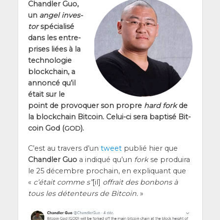
Chand­ler Guo,
un
angel inves­
tor
spé­cia­li­sé
dans les entre­
prises liées à la
tech­no­lo­gie
blo­ck­chain, a
annon­cé qu’il
était sur le
point de pro­vo­quer son propre
hard fork
de
la blo­ck­chain Bit­coin. Celui-ci sera bap­ti­sé Bit­
coin God (
).
GOD
C’est au tra­vers d’un
tweet
publié hier que
Chand­ler Guo
a indi­qué qu’un
fork
se pro­dui­ra
le 25 décembre pro­chain, en expli­quant que
«
c’é­tait comme s”
[il]
offrait des bon­bons à
tous les déten­teurs de Bit­coin.
»