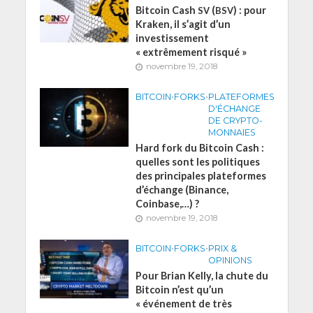
Bitcoin Cash
(
) : pour
SV
BSV
Kraken, il s’agit d’un
investissement
« extrêmement risqué »
novembre 19, 2018
BITCOIN
•
FORKS
•
PLATEFORMES
D'ÉCHANGE
DE CRYPTO-
MONNAIES
Hard fork du Bitcoin Cash :
quelles sont les politiques
des principales plateformes
d’échange (Binance,
Coinbase,…) ?
novembre 19, 2018
BITCOIN
•
FORKS
•
PRIX &
OPINIONS
Pour Brian Kelly, la chute du
Bitcoin n’est qu’un
« événement de très