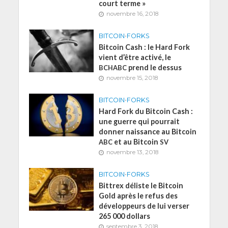
court terme »
novembre 16, 2018
BITCOIN
•
FORKS
Bitcoin Cash : le Hard Fork
vient d’être activé, le
prend le dessus
BCHABC
novembre 15, 2018
BITCOIN
•
FORKS
Hard Fork du Bitcoin Cash :
une guerre qui pourrait
donner naissance au Bitcoin
et au Bitcoin
ABC
SV
novembre 13, 2018
BITCOIN
•
FORKS
Bittrex déliste le Bitcoin
Gold après le refus des
développeurs de lui verser
265 000 dollars
septembre 3, 2018