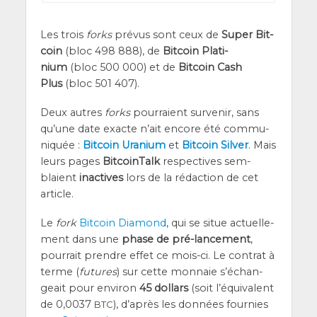
Les trois
forks
pré­vus sont ceux de
Super Bit­
coin
(bloc 498 888), de
Bit­coin Pla­ti­
nium
(bloc 500 000) et de
Bit­coin Cash
Plus
(bloc 501 407).
Deux autres
forks
pour­raient sur­ve­nir, sans
qu’une date exacte n’ait encore été com­mu­
ni­quée :
Bit­coin Ura­nium
et
Bit­coin Sil­ver
. Mais
leurs pages
Bit­coin­Talk
res­pec­tives sem­
blaient
inac­tives
lors de la rédac­tion de cet
article.
Le
fork
Bit­coin Dia­mond
, qui se situe actuel­le­
ment dans une
phase de pré-lan­ce­ment
,
pour­rait prendre effet ce mois-ci. Le contrat à
terme (
futures
) sur cette mon­naie s’é­chan­
geait pour envi­ron
45 dol­lars
(soit l’é­qui­valent
de 0,0037
), d’a­près les don­nées four­nies
BTC