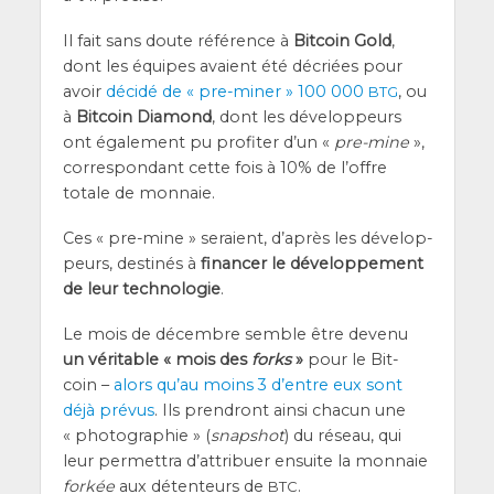
Il fait sans doute réfé­rence à
Bit­coin Gold
,
dont les équipes avaient été décriées pour
avoir
déci­dé de « pre-miner » 100 000
, ou
BTG
à
Bit­coin Dia­mond
, dont les déve­lop­peurs
ont éga­le­ment pu pro­fi­ter d’un «
pre-mine
»,
cor­res­pon­dant cette fois à 10% de l’offre
totale de monnaie.
Ces « pre-mine » seraient, d’a­près les déve­lop­
peurs, des­ti­nés à
finan­cer le déve­lop­pe­ment
de leur tech­no­lo­gie
.
Le mois de décembre semble être deve­nu
un véri­table « mois des
forks
»
pour le Bit­
coin –
alors qu’au moins 3 d’entre eux sont
déjà pré­vus
. Ils pren­dront ain­si cha­cun une
« pho­to­gra­phie » (
snap­shot
) du réseau, qui
leur per­met­tra d’at­tri­buer ensuite la mon­naie
for­kée
aux déten­teurs de
.
BTC