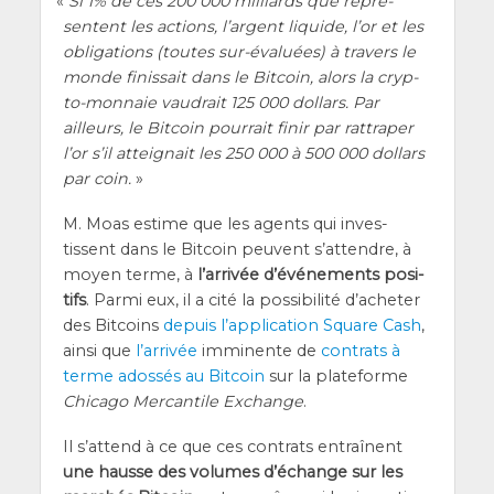
«
Si 1% de ces 200 000 mil­liards que repré­
sentent les actions, l’argent liquide, l’or et les
obli­ga­tions (toutes sur-éva­luées) à tra­vers le
monde finis­sait dans le Bit­coin, alors la cryp­
to-mon­naie vau­drait 125 000 dol­lars. Par
ailleurs, le Bit­coin pour­rait finir par rat­tra­per
l’or s’il attei­gnait les 250 000 à 500 000 dol­lars
par coin.
»
M. Moas estime que les agents qui inves­
tissent dans le Bit­coin peuvent s’at­tendre, à
moyen terme, à
l’ar­ri­vée d’événements posi­
tifs
. Par­mi eux, il a cité la pos­si­bi­li­té d’a­che­ter
des Bit­coins
depuis l’ap­pli­ca­tion Square Cash
,
ain­si que
l’ar­ri­vée
immi­nente de
contrats à
terme ados­sés au Bit­coin
sur la pla­te­forme
Chi­ca­go Mer­can­tile Exchange
.
Il s’at­tend à ce que ces contrats entraînent
une hausse des volumes d’é­change sur les