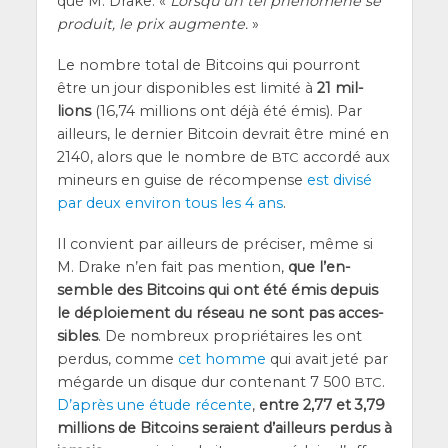
qué M. Drake. «
Lors­qu’un tel phé­no­mène se
pro­duit, le prix aug­mente.
»
Le nombre total de Bit­coins qui pour­ront
être un jour dis­po­nibles est limi­té à
21 mil­
lions
(16,74 mil­lions ont déjà été émis). Par
ailleurs, le der­nier Bit­coin devrait être miné en
2140, alors que le nombre de
accor­dé aux
BTC
mineurs en guise de récom­pense
est divi­sé
par deux envi­ron tous les 4 ans
.
Il convient par ailleurs de pré­ci­ser, même si
M. Drake n’en fait pas men­tion,
que l’en­
semble des Bit­coins qui ont été émis depuis
le déploie­ment du réseau ne sont pas acces­
sibles
. De nom­breux pro­prié­taires les ont
per­dus, comme
cet homme
qui avait jeté par
mégarde un disque dur conte­nant 7 500
.
BTC
D’a­près une étude récente
,
entre 2,77 et 3,79
mil­lions de Bit­coins seraient d’ailleurs per­dus à