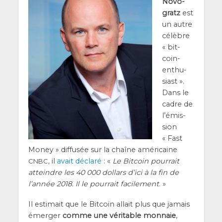
Novo­
gratz
est
un autre
célèbre
« bit­
coin-
enthu­
siast ».
Dans le
cadre de
l’é­mis­
sion
« Fast
Money » dif­fu­sée sur la chaîne amé­ri­caine
, il
avait décla­ré
: «
Le Bit­coin pour­rait
CNBC
atteindre les 40 000 dol­lars d’ici à la fin de
l’année 2018. Il le pour­rait faci­le­ment
. »
Il esti­mait que le Bit­coin allait plus que jamais
émer­ger
comme une véri­table mon­naie
,