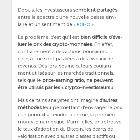
Depuis, les inves­tis­seurs
semblent par­ta­gés
entre le spectre d’une nou­velle baisse simi­
laire et un sen­ti­ment de «
».
FOMO
Le pro­blème, c’est qu’il est
bien dif­fi­cile d’é­va­
luer le prix des cryp­to-mon­naies
. En effet,
contrai­re­ment à des actions bour­sières,
celles-ci ne sont pas liées à des niveaux de
reve­nus. Dès lors, des indi­ca­teurs cou­ram­
ment uti­li­sés sur les mar­chés tra­di­tion­nels,
tels que le
price-ear­ning ratio, ne peuvent
être uti­li­sés par les « cryp­to-inves­tis­seurs »
.
Mais cer­tains ana­lystes ont ima­gi­né
d’autres
méthodes
leur per­met­tant d’en­vi­sa­ger le prix
que pour­rait atteindre, à terme, la pre­mière
mon­naie numé­rique. Par­mi elles, on retrouve
le taux d’a­dop­tion du Bit­coin, les écarts de
valo­ri­sa­tion avec d’autres classes d’ac­tifs ou