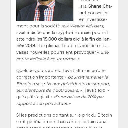
lars,
Shane Cha­
nel
, conseiller
en inves­tis­se­
ment pour la socié­té
Wealth Advi­sers
,
ASR
avait indi­qué que la cryp­to-mon­naie pour­rait
atteindre
les 15 000 dol­lars d’i­ci à la fin de l’an­
née 2018
. Il expli­quait tou­te­fois que de mau­
vaises nou­velles pour­raient pro­vo­quer «
une
chute radi­cale à court terme.
»
Quelques jours après, il avait affir­mé qu’une
cor­rec­tion impor­tante «
pour­rait rame­ner le
Bit­coin à ses niveaux pré­cé­dents de sup­port,
aux alen­tours de 7 500 dol­lars.
» Il avait expli­
qué qu’il s’a­gi­rait «
d’une baisse de 20% par
rap­port à son prix actuel.
»
Si les pré­dic­tions por­tant sur le prix du Bit­coin
sont géné­ra­le­ment haus­sières, cer­tains ana­