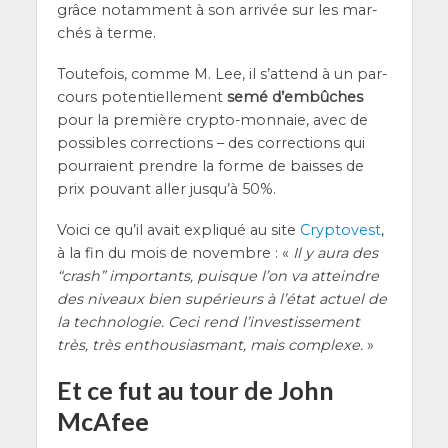
grâce notam­ment à son arri­vée sur les mar­
chés à terme.
Tou­te­fois, comme M. Lee, il s’at­tend à un par­
cours poten­tiel­le­ment
semé d’embûches
pour la pre­mière cryp­to-mon­naie, avec de
pos­sibles cor­rec­tions – des cor­rec­tions qui
pour­raient prendre la forme de baisses de
prix pou­vant aller jus­qu’à 50%.
Voi­ci ce qu’il avait expli­qué au site
Cryp­to­vest
,
à la fin du mois de novembre : «
Il y aura des
“crash” impor­tants, puisque l’on va atteindre
des niveaux bien supé­rieurs à l’é­tat actuel de
la tech­no­lo­gie. Ceci rend l’in­ves­tis­se­ment
très, très enthou­sias­mant, mais com­plexe.
»
Et ce fut au tour de John
McAfee