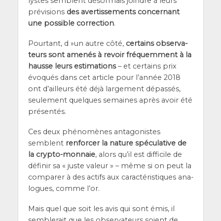
lystes semblent désor­mais joindre à leurs
pré­vi­sions
des aver­tis­se­ments concer­nant
une pos­sible cor­rec­tion
.
Pour­tant, d »un autre côté,
cer­tains obser­va­
teurs sont ame­nés à revoir fré­quem­ment à la
hausse leurs esti­ma­tions
– et cer­tains prix
évo­qués dans cet article pour l’an­née 2018
ont d’ailleurs été déjà lar­ge­ment dépas­sés,
seule­ment quelques semaines après avoir été
présentés.
Ces deux phé­no­mènes anta­go­nistes
semblent
ren­for­cer la nature spé­cu­la­tive de
la cryp­to-mon­naie
, alors qu’il est dif­fi­cile de
défi­nir sa « juste valeur » – même si on peut la
com­pa­rer à des actifs aux carac­té­ris­tiques ana­
logues, comme l’or.
Mais quel que soit les avis qui sont émis, il
sem­ble­rait que les obser­va­teurs soient
de