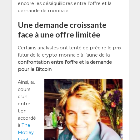
encore les dés­équi­libres entre l’offre et la
demande de monnaie.
Une demande croissante
face à une offre limitée
Cer­tains ana­lystes ont ten­té de pré­dire le prix
futur de la cryp­to-mon­naie à l’aune de
la
confron­ta­tion entre l’offre et la demande
pour le Bit­coin
.
Ain­si, au
cours
d’un
entre­
tien
accor­dé
à
The
Mot­ley
Fool
,