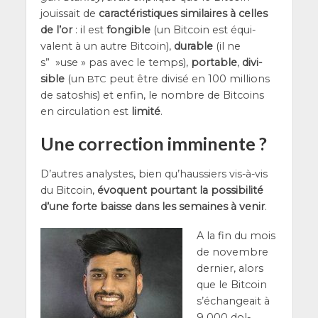
jouis­sait de
carac­té­ris­tiques simi­laires à celles
de l’or
: il est
fon­gible
(un Bit­coin est équi­
valent à un autre Bit­coin),
durable
(il ne
s” »use » pas avec le temps),
por­table
,
divi­
sible
(un
peut être divi­sé en 100 mil­lions
BTC
de sato­shis) et enfin, le nombre de Bit­coins
en cir­cu­la­tion est
limi­té
.
Une correction imminente ?
D’autres ana­lystes, bien qu’­haus­siers vis-à-vis
du Bit­coin,
évoquent pour­tant la pos­si­bi­li­té
d’une forte baisse dans les semaines à venir
.
A la fin du mois
de novembre
der­nier, alors
que le Bit­coin
s’é­chan­geait à
9 000 dol­