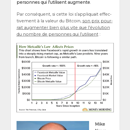
per­sonnes qui l’utilisent aug­mente
.
Par consé­quent, si cette loi s’ap­pli­quait effec­
ti­ve­ment à la valeur du Bit­coin,
son prix pour­
rait aug­men­ter bien plus vite que l’é­vo­lu­tion
du nombre de per­sonnes qui l’u­ti­lisent
:
Mike