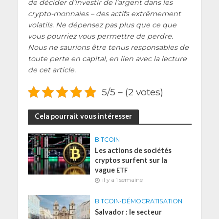
de déci­der d’investir de l’argent dans les
cryp­to-mon­naies – des actifs extrê­me­ment
vola­tils. Ne dépen­sez pas plus que ce que
vous pour­riez vous per­mettre de perdre.
Nous ne sau­rions être tenus res­pon­sables de
toute perte en capi­tal, en lien avec la lec­ture
de cet article.
5/5 – (2 votes)
Cela pourrait vous intéresser
BITCOIN
Les actions de sociétés
cryptos surfent sur la
vague
ETF
il y a 1 semaine
BITCOIN
•
DÉMOCRATISATION
Salvador : le secteur