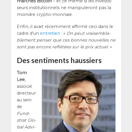
mar­chés Bit­coin
– et ce même si les inves­tis­
seurs ins­ti­tu­tion­nels ne mani­pu­le­ront pas la
moindre crypto-monnaie.
Enfin, il avait récem­ment affir­mé ceci dans le
cadre d’un
entre­tien
: «
On peut vrai­sem­bla­
ble­ment pen­ser que ces bonnes nou­velles ne
sont pas encore reflé­tées sur le prix actuel.
»
Des sentiments haussiers
Tom
Lee
,
asso­cié
direc­teur
au sein
de
Fund­
strat Glo­
bal Advi­