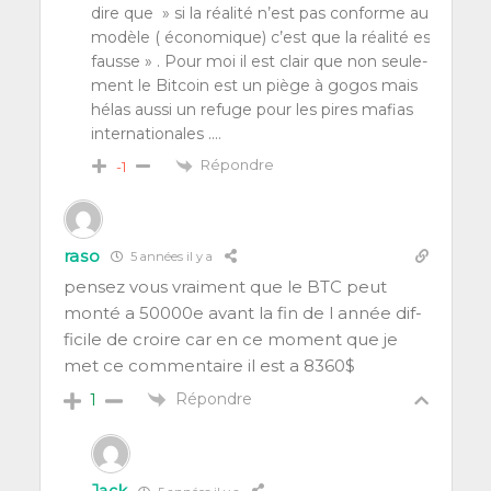
dire que » si la réa­li­té n’est pas conforme au
modèle ( éco­no­mique) c’est que la réa­li­té est
fausse » . Pour moi il est clair que non seule­
ment le Bit­coin est un piège à gogos mais
hélas aus­si un refuge pour les pires mafias
internationales .…
Répondre
-1
raso
5 années il y a
pen­sez vous vrai­ment que le
BTC
peut
mon­té a 50000e avant la fin de l année dif­
fi­cile de croire car en ce moment que je
met ce com­men­taire il est a 8360$
Répondre
1