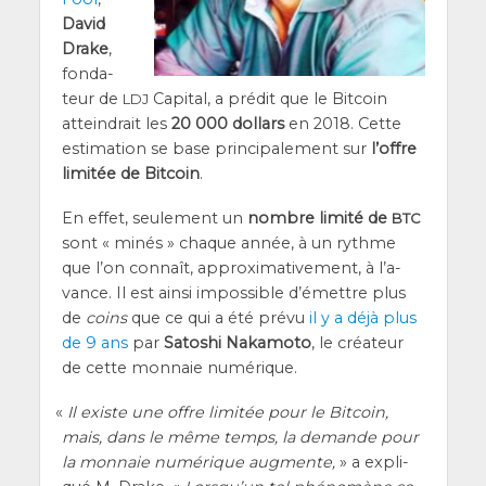
David
Drake
,
fon­da­
teur de
Capi­tal, a pré­dit que le Bit­coin
LDJ
attein­drait les
20 000 dol­lars
en 2018. Cette
esti­ma­tion se base prin­ci­pa­le­ment sur
l’offre
limi­tée de Bit­coin
.
En effet, seule­ment un
nombre limi­té de
BTC
sont « minés » chaque année, à un rythme
que l’on connaît, approxi­ma­ti­ve­ment, à l’a­
vance. Il est ain­si impos­sible d’é­mettre plus
de
coins
que ce qui a été pré­vu
il y a déjà plus
de 9 ans
par
Sato­shi Naka­mo­to
, le créa­teur
de cette mon­naie numérique.
«
Il existe une offre limi­tée pour le Bit­coin,
mais, dans le même temps, la demande pour
la mon­naie numé­rique aug­mente,
» a expli­