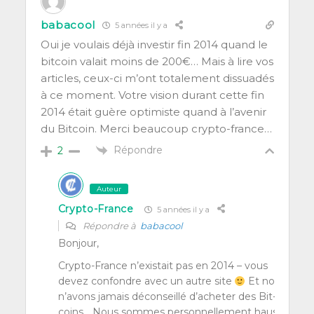
babacool
5 années il y a
Oui je vou­lais déjà inves­tir fin 2014 quand le
bit­coin valait moins de 200€… Mais à lire vos
articles, ceux-ci m’ont tota­le­ment dis­sua­dés
à ce moment. Votre vision durant cette fin
2014 était guère opti­miste quand à l’a­ve­nir
du Bit­coin. Mer­ci beau­coup crypto-france…
Répondre
2
Auteur
Crypto-France
5 années il y a
Répondre à
babacool
Bon­jour,
Cryp­to-France n’exis­tait pas en 2014 – vous
devez confondre avec un autre site
Et nous
n’a­vons jamais décon­seillé d’a­che­ter des Bit­
coins… Nous sommes per­son­nel­le­ment haus­