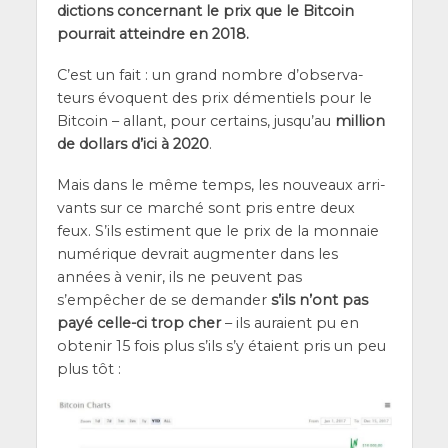
dic­tions concer­nant le prix que le Bit­coin
pour­rait atteindre en 2018.
C’est un fait : un grand nombre d’ob­ser­va­
teurs évoquent des prix démen­tiels pour le
Bit­coin – allant, pour cer­tains, jus­qu’au
mil­lion
de dol­lars d’i­ci à 2020
.
Mais dans le même temps, les nou­veaux arri­
vants sur ce mar­ché sont pris entre deux
feux. S’ils estiment que le prix de la mon­naie
numé­rique devrait aug­men­ter dans les
années à venir, ils ne peuvent pas
s’empêcher de se deman­der
s’ils n’ont pas
payé celle-ci trop cher
– ils auraient pu en
obte­nir 15 fois plus s’ils s’y étaient pris un peu
plus tôt :