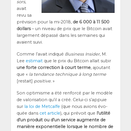
sors
,
avait
revu sa
pré­vi­sion pour la mi-2018,
de 6 000 à 11 500
dol­lars
– un niveau de prix que le Bit­coin avait
lar­ge­ment dépas­sé dans les semaines qui
avaient suivi.
Comme l’a­vait indi­qué
Busi­ness Insi­der
, M.
Lee
esti­mait
que le prix du Bit­coin allait subir
une forte cor­rec­tion à court terme
, ajou­tant
que «
la ten­dance tech­nique à long terme
[res­tait]
posi­tive.
»
Son opti­misme a été ren­for­cé par le modèle
de valo­ri­sa­tion qu’il a créé. Celui-ci s’ap­puie
sur
la loi de Met­calfe
(que nous avions évo­
quée dans
cet article
), qui pré­voit que
l’utilité
d’un pro­duit ou d’un ser­vice aug­mente de
manière expo­nen­tielle lorsque le nombre de