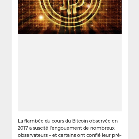
La flam­bée du cours du Bit­coin obser­vée en
2017 a sus­ci­té l’en­goue­ment de nom­breux
obser­va­teurs – et cer­tains ont confié leur pré­