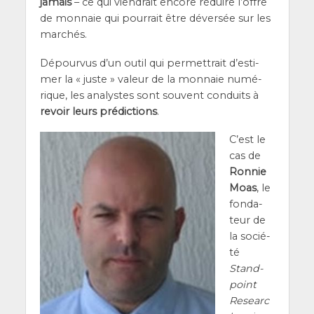
jamais
– ce qui vien­drait encore réduire l’offre
de mon­naie qui pour­rait être déver­sée sur les
marchés.
Dépour­vus d’un outil qui per­met­trait d’es­ti­
mer la « juste » valeur de la mon­naie numé­
rique, les ana­lystes sont sou­vent conduits à
revoir leurs pré­dic­tions
.
C’est le
cas de
Ron­nie
Moas
, le
fon­da­
teur de
la socié­
té
Stand­
point
Researc