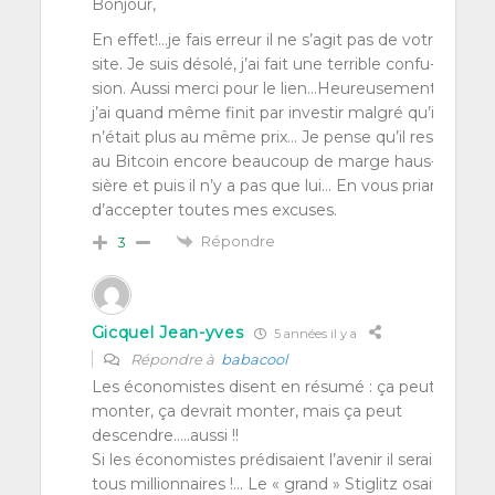
Bon­jour,
En effet!…je fais erreur il ne s’a­git pas de votre
site. Je suis déso­lé, j’ai fait une ter­rible confu­
sion. Aus­si mer­ci pour le lien…Heureusement,
j’ai quand même finit par inves­tir mal­gré qu’il
n’é­tait plus au même prix… Je pense qu’il reste
au Bit­coin encore beau­coup de marge haus­
sière et puis il n’y a pas que lui… En vous priant
d’ac­cep­ter toutes mes excuses.
Répondre
3
Gicquel Jean-yves
5 années il y a
Répondre à
babacool
Les éco­no­mistes disent en résu­mé : ça peut
mon­ter, ça devrait mon­ter, mais ça peut
descendre.….aussi !!
Si les éco­no­mistes pré­di­saient l’a­ve­nir il seraient
tous mil­lion­naires !… Le « grand » Sti­glitz osait