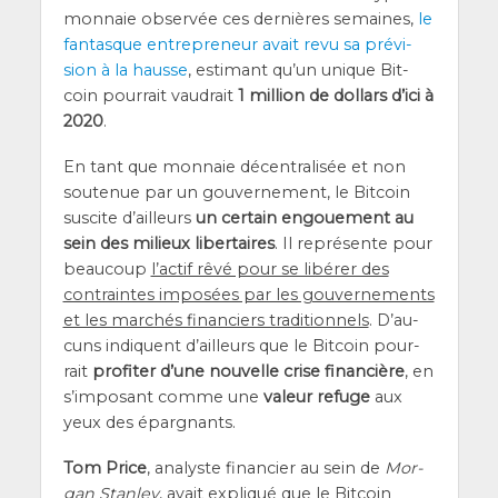
mon­naie obser­vée ces der­nières semaines,
le
fan­tasque entre­pre­neur avait revu sa pré­vi­
sion à la hausse
, esti­mant qu’un unique Bit­
coin pour­rait vau­drait
1 mil­lion de dol­lars d’i­ci à
2020
.
En tant que mon­naie décen­tra­li­sée et non
sou­te­nue par un gou­ver­ne­ment, le Bit­coin
sus­cite d’ailleurs
un cer­tain engoue­ment au
sein des milieux liber­taires
. Il repré­sente pour
beau­coup
l’ac­tif rêvé pour se libé­rer des
contraintes impo­sées par les gou­ver­ne­ments
et les mar­chés finan­ciers tra­di­tion­nels
. D’au­
cuns indiquent d’ailleurs que le Bit­coin pour­
rait
pro­fi­ter d’une nou­velle crise finan­cière
, en
s’im­po­sant comme une
valeur refuge
aux
yeux des épargnants.
Tom Price
, ana­lyste finan­cier au sein de
Mor­
gan Stan­ley
, avait expli­qué que le Bit­coin