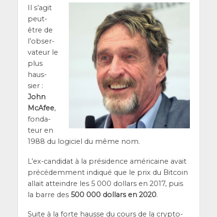
Il s’a­git
peut-
être de
l’ob­ser­
va­teur le
plus
haus­
sier :
John
McA­fee
,
fon­da­
teur en
1988 du logi­ciel du même nom.
L’ex-can­di­dat à la pré­si­dence amé­ri­caine avait
pré­cé­dem­ment indi­qué que le prix du Bit­coin
allait atteindre les 5 000 dol­lars en 2017, puis
la barre des
500 000 dol­lars en 2020
.
Suite à la forte hausse du cours de la cryp­to-