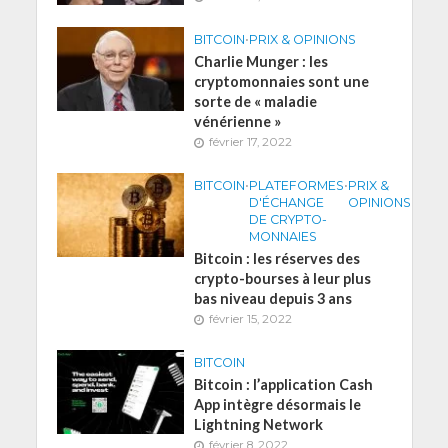
BITCOIN
•
PRIX & OPINIONS
Charlie Munger : les
cryptomonnaies sont une
sorte de « maladie
vénérienne »
février 17, 2022
BITCOIN
•
PLATEFORMES
•
PRIX &
D'ÉCHANGE
OPINIONS
DE CRYPTO-
MONNAIES
Bitcoin : les réserves des
crypto-bourses à leur plus
bas niveau depuis 3 ans
février 15, 2022
BITCOIN
Bitcoin : l’application Cash
App intègre désormais le
Lightning Network
février 8, 2022