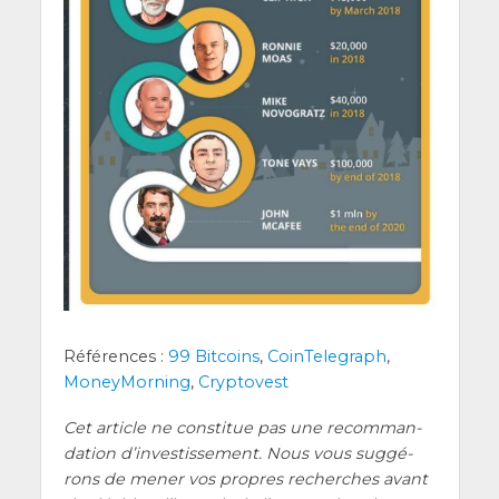
Réfé­rences :
99 Bit­coins
,
Coin­Te­le­graph
,
Money­Mor­ning
,
Cryp­to­vest
Cet article ne consti­tue pas une recom­man­
da­tion d’investissement. Nous vous sug­gé­
rons de mener vos propres recherches avant