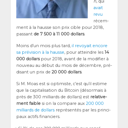
h
, qui
avait
revu
récem­
ment à la hausse son prix cible pour 2018,
pas­sant
de 7 500 à 11 000 dol­lars
.
Moins d’un mois plus tard,
il revoyait encore
sa pré­vi­sion à la hausse
, pour atteindre les
14
000 dol­lars
pour 2018, avant de la modi­fier à
nou­veau au début du mois de décembre, pré­
di­sant un prix de
20 000 dol­lars
.
Si M. Moas est si opti­miste, c’est qu’il estime
que la capi­ta­li­sa­tion du Bit­coin (désor­mais à
près de 300 mil­liards de dol­lars) est
rela­ti­ve­
ment faible
si on la com­pare aux
200 000
mil­liards de dol­lars
repré­sen­tés par les prin­ci­
paux actifs financiers.