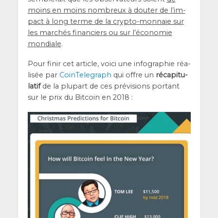
moins en moins nom­breux à dou­ter de l’im­
pact à long terme de la cryp­to-mon­naie sur
les mar­chés finan­ciers ou sur l’é­co­no­mie
mon­diale
.
Pour finir cet article, voi­ci une info­gra­phie réa­
li­sée par
Coin­Te­le­graph
qui offre un
réca­pi­tu­
la­tif
de la plu­part de ces pré­vi­sions por­tant
sur le prix du Bit­coin en 2018 :