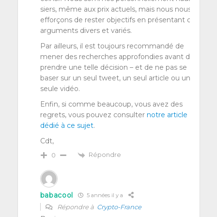
siers, même aux prix actuels, mais nous nous
effor­çons de res­ter objec­tifs en pré­sen­tant des
argu­ments divers et variés.
Par ailleurs, il est tou­jours recom­man­dé de
mener des recherches appro­fon­dies avant de
prendre une telle déci­sion – et de ne pas se
baser sur un seul tweet, un seul article ou une
seule vidéo.
Enfin, si comme beau­coup, vous avez des
regrets, vous pou­vez consul­ter
notre article
dédié à ce sujet
.
Cdt,
Répondre
0
babacool
5 années il y a
Répondre à
Crypto-France