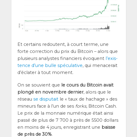
Et cer­tains redoutent, à court terme, une
forte cor­rec­tion du prix du Bit­coin – alors que
plu­sieurs ana­lystes finan­ciers évoquent
l’exis­
tence d’une bulle spé­cu­la­tive
, qui mena­ce­rait
d’é­cla­ter à tout moment.
On se sou­vient que
le cours du Bit­coin avait
plon­gé en novembre der­nier
, alors que le
réseau
se dis­pu­tait
le « taux de hachage » des
mineurs face à l’un de ses
forks
, Bit­coin Cash.
Le prix de la mon­naie numé­rique était ain­si
pas­sé de plus de 7 700 à près de 5500 dol­lars
en moins de 4 jours, enre­gis­trant une
baisse
de près de 30%
.